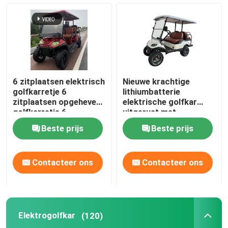
6 zitplaatsen elektrisch
Nieuwe krachtige
golfkarretje 6
lithiumbatterie
zitplaatsen opgeheven
elektrische golfkar
golfkarretje 6
uitgerust met
zitplaatsen EV
veiligheidsysteem voor
Beste prijs
Beste prijs
golfkarretje
sightseeing bus Top
Golf
Contacteer ons
Contacteer ons
Elektrogolfkar
(120)