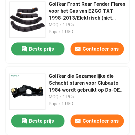
Golfkar Front Rear Fender Flares
voor het Gas van EZGO TXT
1998-2013/Elektrisch (niet
Elektrische Pasvormen 48V),
MOQ：1 PCs
met Metaalhardware, Reeks
Prijs：1 USD
Beste prijs
Contacteer ons
Golfkar die Gezamenlijke die
Schacht sturen voor Clubauto
1984 wordt gebruikt op Ds-OEM:
1013861 1012454 103601601
MOQ：1 PCs
Prijs：1 USD
Beste prijs
Contacteer ons