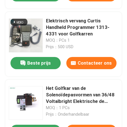
Elektrisch vervang Curtis
Handheld Programmer 1313-
4331 voor Golfkarren
MOQ：PCs 1
Prijs：500 USD
Beste prijs
Contacteer ons
Het Golfkar van de
Solenoïdepasvormen van 36/48
Voltalbright Elektrische de
Karrenjaren 2000 & omhoog
MOQ：1 PCs
101908701 van de clubauto
Prijs：Onderhandelbaar