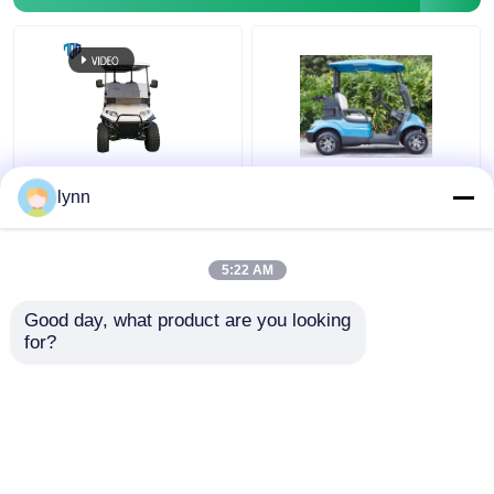
De maximumsnelheid
48V 4KW Street legale
lynn
25Km/h 48V/5kw 4
elektrische karretjes
Seater hief Golfkar met
voor 2 personen
Achterzetels op
5:22 AM
Beste prijs
Beste prijs
Good day, what product are you looking 
for?
Contacteer ons
Contacteer ons
Bekijk meer