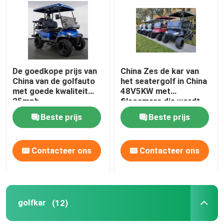
De goedkope prijs van
China Zes de kar van
China van de golfauto
het seatergolf in China
met goede kwaliteit
48V5KW met
25mph
filecamera die wordt
gemaakt
Beste prijs
Beste prijs
Contacteer ons
Contacteer ons
golfkar
(12)