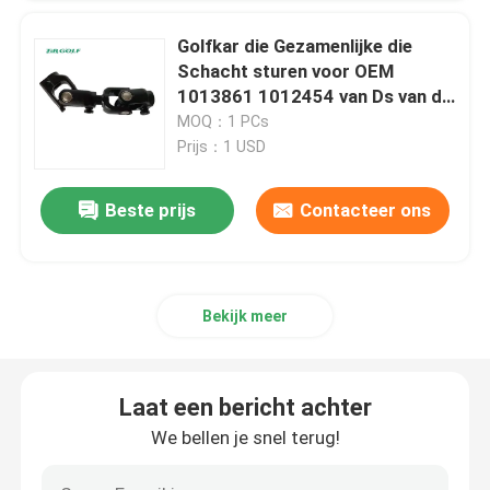
Golfkar die Gezamenlijke die
Schacht sturen voor OEM
1013861 1012454 van Ds van de
Clubauto 1984-omhooggaande
MOQ：1 PCs
103601601 wordt gebruikt
Prijs：1 USD
Beste prijs
Contacteer ons
Bekijk meer
Laat een bericht achter
We bellen je snel terug!