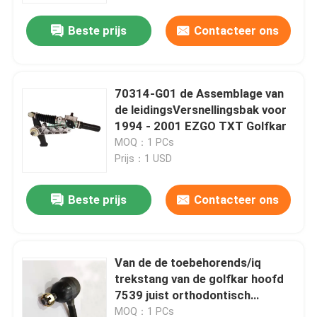
Beste prijs
Contacteer ons
70314-G01 de Assemblage van
de leidingsVersnellingsbak voor
1994 - 2001 EZGO TXT Golfkar
MOQ：1 PCs
Prijs：1 USD
Beste prijs
Contacteer ons
Huis
Van de de toebehorends/iq
Producten
trekstang van de golfkar hoofd
7539 juist orthodontisch
balhoofd
Ongeveer ons
MOQ：1 PCs