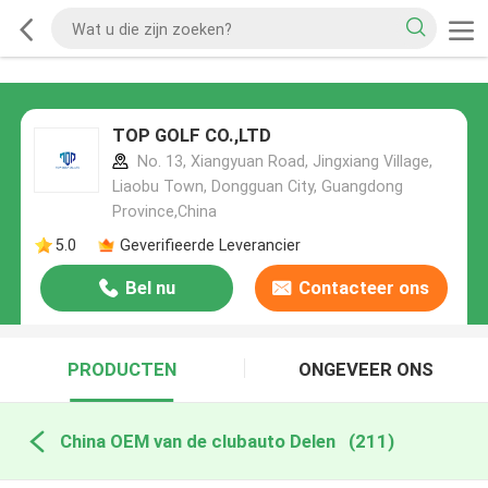
TOP GOLF CO.,LTD
No. 13, Xiangyuan Road, Jingxiang Village,
Liaobu Town, Dongguan City, Guangdong
Province,China
5.0
Geverifieerde Leverancier
Bel nu
Contacteer ons
PRODUCTEN
ONGEVEER ONS
China OEM van de clubauto Delen
(211)