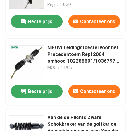
Prijs：1 USD
Fabrieksreis
Beste prijs
Contacteer ons
Kwaliteitscontrole
NIEUW Leidingstoestel voor het
Contact de V.S.
Precedentoem Repl 2004
omhoog 102288601/103679701
van de Clubauto
MOQ：1 PCs
Nieuws
De Zijspiegels van de golfkar
Beste prijs
Contacteer ons
Het Wieldekking van de golfkar
Van de de Plichts Zware
Schokbreker van de golfkar de
Het Dashboard van de golfkar
Assemblagepasvormen Yamaha