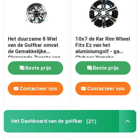
Het duurzame 8 Wiel
10x7 de Kar Rim Wheel
van de Golfkar omvat
Fits Ez van het
de Gemakkelijke
aluminiumgolf - ga
Glanzende Zwarte van
Clubcar Yamaha
de Installatie Diepe
Tomberlin Harley
Beste prijs
Beste prijs
Schotel
Contacteer ons
Contacteer ons
Het Dashboard van de golfkar
(21)