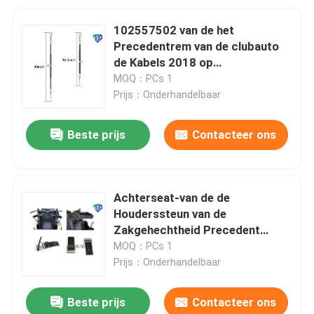
102557502 van de het
Precedentrem van de clubauto
de Kabels 2018 op
Drive&Passenger-Kant
MOQ：PCs 1
Prijs：Onderhandelbaar
Beste prijs
Contacteer ons
Achterseat-van de de
Houderssteun van de
Zakgehechtheid Precedent
102504001
MOQ：PCs 1
Prijs：Onderhandelbaar
Beste prijs
Contacteer ons