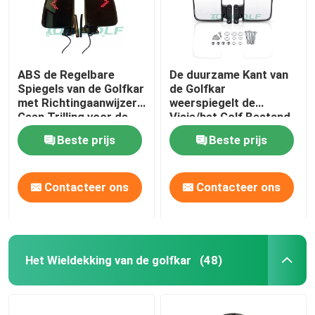
ABS de Regelbare
De duurzame Kant van
Spiegels van de Golfkar
de Golfkar
met Richtingaanwijzers
weerspiegelt de
Geen Trilling voor de
Visie/het Golf Bestand
Clubauto van de
de Trilling van
Beste prijs
Beste prijs
Golfauto
Kartoebehoren van HD
Contacteer ons
Contacteer ons
Het Wieldekking van de golfkar
(48)