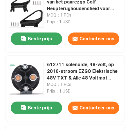
van het paarezgo Golf
Heupterughoudendheid voor
Golfkar Flip Seat
EZGO TXT 1994 omhoog en
MOQ：1 PCs
Nieuwere Bestuurder Side Left
Prijs：1 USD
71702-G01 & Passagierskant
De Bijlagen van de golfkar
Beste prijs
Contacteer ons
Het windscherm van de golfkar
612711 solenoïde, 48-volt, op
OEM van de clubauto Delen
2010-stroom EZGO Elektrische
48V TXT & Alle 48 Voltmpt
800/1000 Voertuigen dat wordt
MOQ：1 PCs
Het Lithiumbatterij van de golfkar
gebruikt
Prijs：1 USD
LVTONG-golfkaronderdelen
Beste prijs
Contacteer ons
ICON-serviceonderdelen