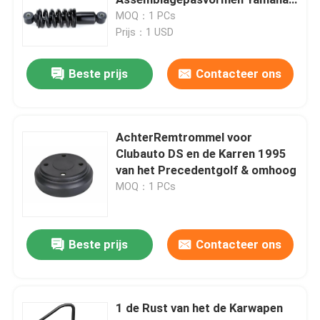
G29 JR6-F2210-00
MOQ：1 PCs
Prijs：1 USD
golfkar
Beste prijs
Contacteer ons
Elektrogolfkar
Golfkar Geleide Lichte Uitrusting
AchterRemtrommel voor
Clubauto DS en de Karren 1995
van het Precedentgolf & omhoog
De Uitrustingen van de de Karlift van het clubgolf
MOQ：1 PCs
Het Stootkussengloed van de golfkar
Beste prijs
Contacteer ons
De Straatbanden van de golfkar
1 de Rust van het de Karwapen
Golf Elektrische Motor Met fouten