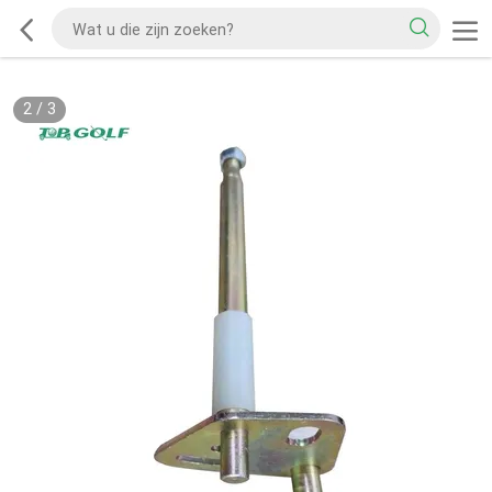
2
/
3