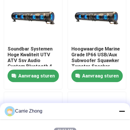
Fabrieksreis
Kwaliteitscontrole
Soundbar Systemen
Hoogwaardige Marine
Contact de V.S.
Hoge Kwaliteit UTV
Grade IP66 USB/Aux
ATV Ssv Audio
Subwoofer Squawker
Custom Bluetooth 4
Tweeter Speaker
Nieuws
Luidsprekers
Elektrische Golfkar
Aanvraag sturen
Aanvraag sturen
Afstandsbediening
Bluetooth Soundbar
IP66 Waterdicht USB
De Zijspiegels van de golfkar
Het Wieldekking van de golfkar
Carrie Zhong
Het Dashboard van de golfkar