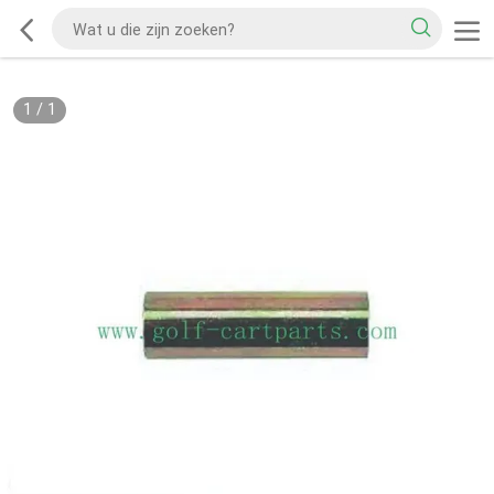
1
/
1