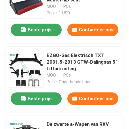
MOQ：1 PCs
Prijs：1 USD
golfkar
Beste prijs
Contacteer ons
Elektrogolfkar
Golfkar Geleide Lichte Uitrusting
EZGO-Gas Elektrisch TXT
2001.5-2013 GTW-Dalingsas 5“
Liftuitrusting
De Uitrustingen van de de Karlift van het clubgolf
MOQ：1 PCs
Prijs：Onderhandelbaar
Het Stootkussengloed van de golfkar
Beste prijs
Contacteer ons
De Straatbanden van de golfkar
De zwarte a-Wapen van RXV
Golf Elektrische Motor Met fouten