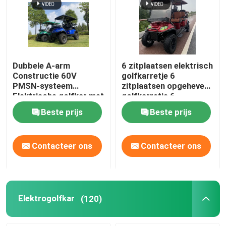
Dubbele A-arm
6 zitplaatsen elektrisch
Constructie 60V
golfkarretje 6
PMSN-systeem
zitplaatsen opgeheven
Elektrische golfkar met
golfkarretje 6
RGB-licht
zitplaatsen EV
Beste prijs
Beste prijs
golfkarretje
Contacteer ons
Contacteer ons
Elektrogolfkar
(120)