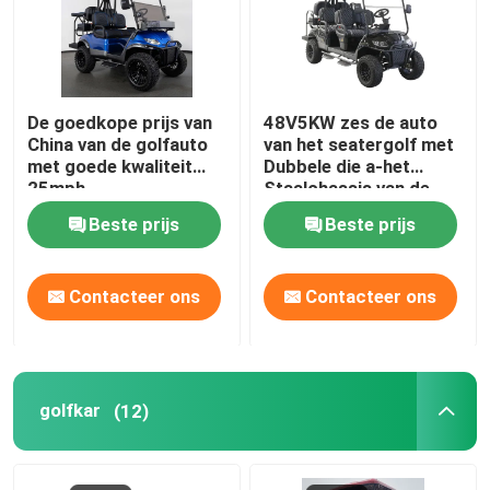
De goedkope prijs van
48V5KW zes de auto
China van de golfauto
van het seatergolf met
met goede kwaliteit
Dubbele die a-het
25mph
Staalchassis van de
wapenopschorting in
Beste prijs
Beste prijs
China worden gemaakt
Contacteer ons
Contacteer ons
golfkar
(12)