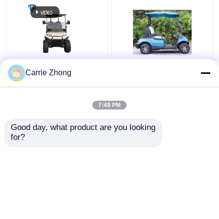
De maximumsnelheid
48V 4KW Street legale
Carrie Zhong
25Km/h 48V/5kw 4
elektrische karretjes
Seater hief Golfkar met
voor 2 personen
Achterzetels op
7:49 PM
Beste prijs
Beste prijs
Good day, what product are you looking 
for?
Contacteer ons
Contacteer ons
Bekijk meer