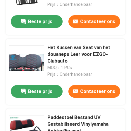
Prijs：Onderhandelbaar
Fabrieksreis
Beste prijs
Contacteer ons
Kwaliteitscontrole
Het Kussen van Seat van het
Contact de V.S.
douanepu Leer voor EZGO-
Clubauto
MOQ：1 PCs
Nieuws
Prijs：Onderhandelbaar
De Zijspiegels van de golfkar
Beste prijs
Contacteer ons
Het Wieldekking van de golfkar
Paddestoel Bestand UV
Gestabiliseerd Vinylyamaha
Het Dashboard van de golfkar
Achterflip seat