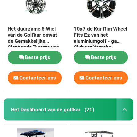
Het duurzame 8 Wiel
10x7 de Kar Rim Wheel
van de Golfkar omvat
Fits Ez van het
de Gemakkelijke
aluminiumgolf - ga
Glanzende Zwarte van
Clubcar Yamaha
de Installatie Diepe
Tomberlin Harley
Beste prijs
Beste prijs
Schotel
Contacteer ons
Contacteer ons
Het Dashboard van de golfkar
(21)