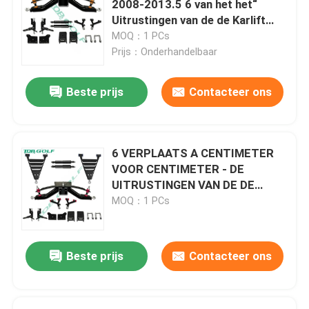
2008-2013.5 6 van het het“
Uitrustingen van de de Karlift
Golfkar Flip Seat
Clubgolf
MOQ：1 PCs
Prijs：Onderhandelbaar
De Bijlagen van de golfkar
Beste prijs
Contacteer ons
Het windscherm van de golfkar
6 VERPLAATS A CENTIMETER
OEM van de clubauto Delen
VOOR CENTIMETER - DE
UITRUSTINGEN VAN DE DE
AUTOds LIFT VAN DE
MOQ：1 PCs
Het Lithiumbatterij van de golfkar
WAPENclub
LVTONG-golfkaronderdelen
Beste prijs
Contacteer ons
ICON-serviceonderdelen