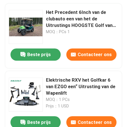
Het Precedent 6Inch van de
clubauto een van het de
Uitrustings HOOGSTE Golf van
de Wapenlift het Staal Materiële
MOQ：PCs 1
OEM 100% Test
Beste prijs
Contacteer ons
Elektrische RXV het Golfkar 6
van EZGO een“ Uitrusting van de
Wapenlift
MOQ：1 PCs
Prijs：1 USD
Beste prijs
Contacteer ons