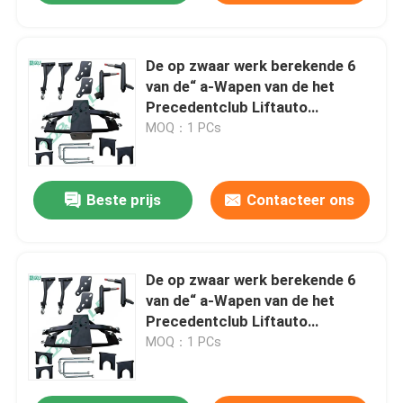
De op zwaar werk berekende 6
van de“ a-Wapen van de het
Precedentclub Liftauto
Uitrustingen van de de AUTOlift
MOQ：1 PCs
Beste prijs
Contacteer ons
De op zwaar werk berekende 6
van de“ a-Wapen van de het
Precedentclub Liftauto
Uitrustingen van de de AUTOlift
MOQ：1 PCs