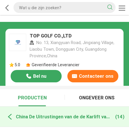
TOP GOLF CO.,LTD
No. 13, Xiangyuan Road, Jingxiang Village,
Liaobu Town, Dongguan City, Guangdong
Province,China
5.0
Geverifieerde Leverancier
Bel nu
Contacteer ons
PRODUCTEN
ONGEVEER ONS
China De Uitrustingen van de de Karlift van het clubgolf
(14)