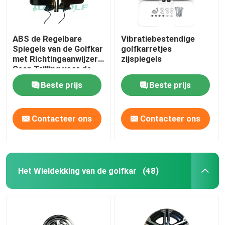
ABS de Regelbare
Vibratiebestendige
Spiegels van de Golfkar
golfkarretjes
met Richtingaanwijzers
zijspiegels
Geen Trilling voor de
Clubauto van de
Beste prijs
Beste prijs
Golfauto
Contacteer ons
Contacteer ons
Het Wieldekking van de golfkar
(48)