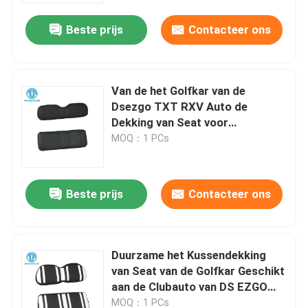
Beste prijs
Contacteer ons
Van de het Golfkar van de
Dsezgo TXT RXV Auto de
Dekking van Seat voor
Achterbank-Kussen
MOQ：1 PCs
Beste prijs
Contacteer ons
Huis
Duurzame het Kussendekking
Producten
van Seat van de Golfkar Geschikt
aan de Clubauto van DS EZGO
TXT RXV
Ongeveer ons
MOQ：1 PCs