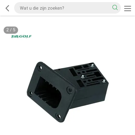
2
/
5