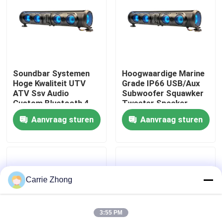
Fabrieksreis
Kwaliteitscontrole
Soundbar Systemen
Hoogwaardige Marine
Hoge Kwaliteit UTV
Grade IP66 USB/Aux
Contact de V.S.
ATV Ssv Audio
Subwoofer Squawker
Custom Bluetooth 4
Tweeter Speaker
Luidsprekers
Elektrische Golfkar
Aanvraag sturen
Aanvraag sturen
Nieuws
Afstandsbediening
Bluetooth Soundbar
IP66 Waterdicht USB
De Zijspiegels van de golfkar
Carrie Zhong
Het Wieldekking van de golfkar
3:55 PM
Het Dashboard van de golfkar