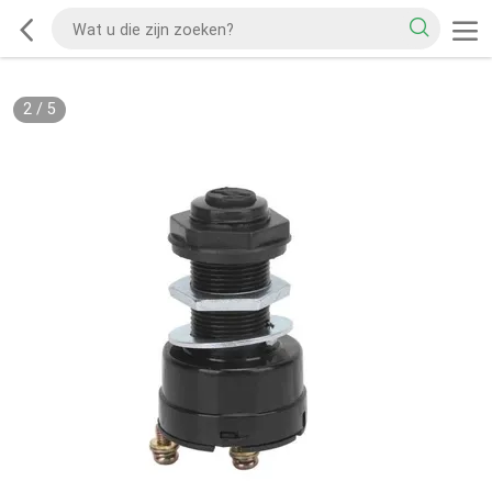
2
/
5