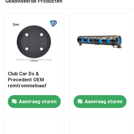
Geadviseerde Producten
Club Car Ds &
Precedent OEM
remtrommelnaaf
Huis
Aanvraag sturen
Aanvraag sturen
Producten
Ongeveer ons