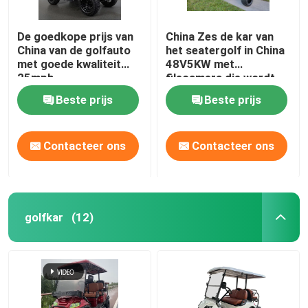
De goedkope prijs van
China Zes de kar van
China van de golfauto
het seatergolf in China
met goede kwaliteit
48V5KW met
25mph
filecamera die wordt
gemaakt
Beste prijs
Beste prijs
Contacteer ons
Contacteer ons
golfkar
(12)