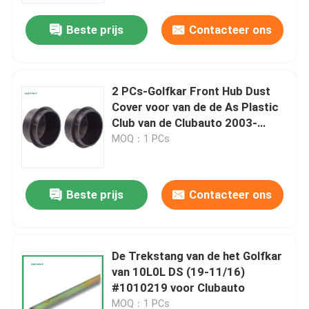
Beste prijs
Contacteer ons
2 PCs-Golfkar Front Hub Dust
Cover voor van de de As Plastic
Club van de Clubauto 2003-
OMHOOGGAANDE de Autohub
MOQ：1 PCs
102353201
Beste prijs
Contacteer ons
Huis
De Trekstang van de het Golfkar
Producten
van 10L0L DS (19-11/16)
#1010219 voor Clubauto
Ongeveer ons
MOQ：1 PCs