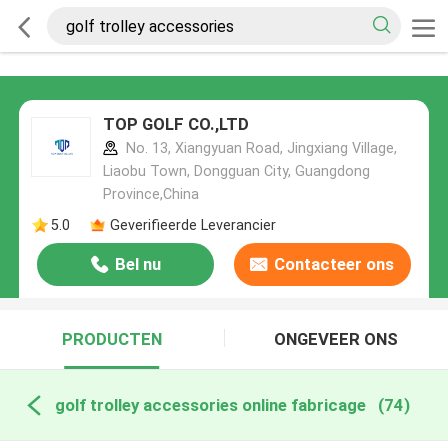
TOP GOLF CO.,LTD
No. 13, Xiangyuan Road, Jingxiang Village,
Liaobu Town, Dongguan City, Guangdong
Province,China
5.0
Geverifieerde Leverancier
Bel nu
Contacteer ons
PRODUCTEN
ONGEVEER ONS
golf trolley accessories online fabricage
(74)