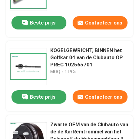
Fabrieksreis
Beste prijs
Contacteer ons
Kwaliteitscontrole
KOGELGEWRICHT, BINNEN het
Contact de V.S.
Golfkar 04 van de Clubauto OP
PREC 102565701
MOQ：1 PCs
Nieuws
De Zijspiegels van de golfkar
Beste prijs
Contacteer ons
Het Wieldekking van de golfkar
Zwarte OEM van de Clubauto van
de de KarRemtrommel van het
Het Dashboard van de golfkar
Delengolf de Hubassemblage 4