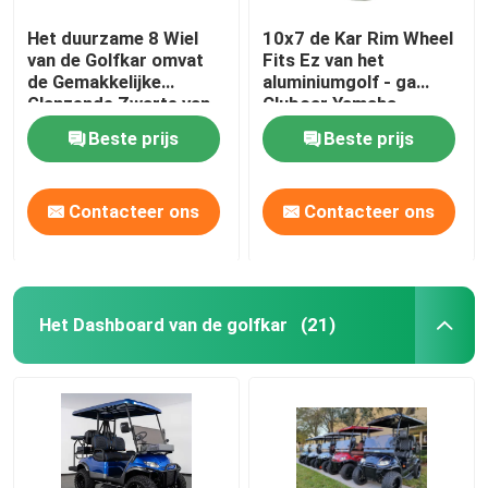
Het duurzame 8 Wiel
10x7 de Kar Rim Wheel
van de Golfkar omvat
Fits Ez van het
de Gemakkelijke
aluminiumgolf - ga
Glanzende Zwarte van
Clubcar Yamaha
de Installatie Diepe
Tomberlin Harley
Beste prijs
Beste prijs
Schotel
Contacteer ons
Contacteer ons
Het Dashboard van de golfkar
(21)