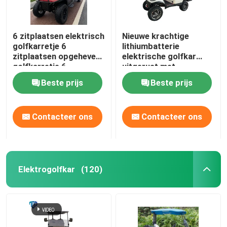
6 zitplaatsen elektrisch
Nieuwe krachtige
golfkarretje 6
lithiumbatterie
zitplaatsen opgeheven
elektrische golfkar
golfkarretje 6
uitgerust met
zitplaatsen EV
veiligheidsysteem voor
Beste prijs
Beste prijs
golfkarretje
sightseeing bus Top
Golf
Contacteer ons
Contacteer ons
Elektrogolfkar
(120)