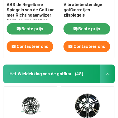
ABS de Regelbare
Vibratiebestendige
Spiegels van de Golfkar
golfkarretjes
met Richtingaanwijzers
zijspiegels
Geen Trilling voor de
Clubauto van de
Beste prijs
Beste prijs
Golfauto
Contacteer ons
Contacteer ons
Het Wieldekking van de golfkar
(48)