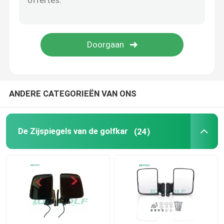
Golfkar Flip Seat
De Bijlagen van de golfkar
Het windscherm van de golfkar
ANDERE CATEGORIEËN VAN ONS
OEM van de clubauto Delen
De Zijspiegels van de golfkar
(24)
Het Lithiumbatterij van de golfkar
LVTONG-golfkaronderdelen
ICON-serviceonderdelen