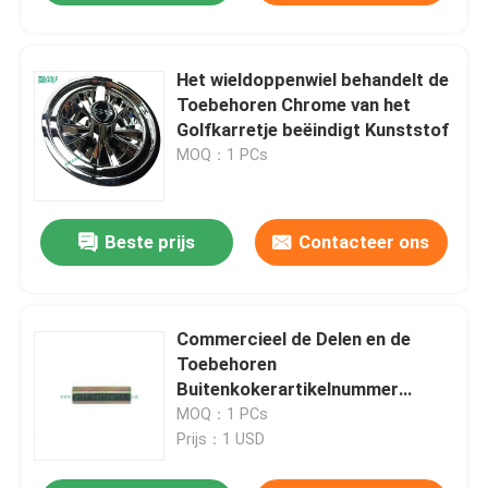
Het wieldoppenwiel behandelt de
Toebehoren Chrome van het
Golfkarretje beëindigt Kunststof
MOQ：1 PCs
Beste prijs
Contacteer ons
Commercieel de Delen en de
Toebehoren
Buitenkokerartikelnummer
1016350 van de Golfkar
MOQ：1 PCs
Prijs：1 USD