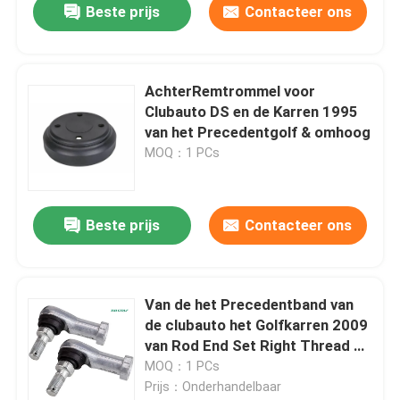
Beste prijs
Contacteer ons
AchterRemtrommel voor
Clubauto DS en de Karren 1995
van het Precedentgolf & omhoog
MOQ：1 PCs
Beste prijs
Contacteer ons
Van de het Precedentband van
de clubauto het Golfkarren 2009
van Rod End Set Right Thread &
op #102022601
MOQ：1 PCs
Prijs：Onderhandelbaar