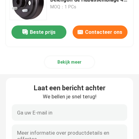
Handvatgas 21807G1
MOQ：1 PCs
golfkar
Beste prijs
Contacteer ons
Elektrogolfkar
Golfkar Geleide Lichte Uitrusting
Bekijk meer
De Uitrustingen van de de Karlift van het clubgolf
Laat een bericht achter
Het Stootkussengloed van de golfkar
We bellen je snel terug!
De Straatbanden van de golfkar
Golf Elektrische Motor Met fouten