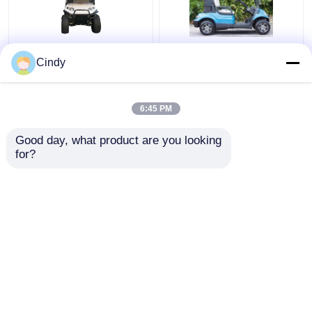
De maximumsnelheid
48V 4KW Street legale
Cindy
25Km/h 48V/5kw 4
elektrische karretjes
Seater hief Golfkar met
voor 2 personen
Achterzetels op
6:45 PM
Beste prijs
Beste prijs
Good day, what product are you looking 
for?
Contacteer ons
Contacteer ons
Bekijk meer
Thuis
Ongeveer ons
Contacteer ons
Desktop Site
Sitemap
Privacybeleid