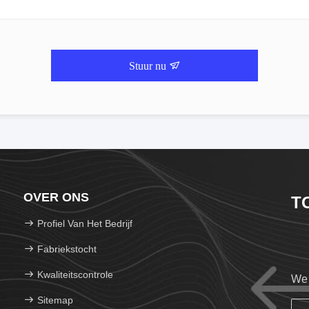
Stuur nu
OVER ONS
T
Profiel Van Het Bedrijf
Fabriekstocht
Kwaliteitscontrole
We 
Sitemap