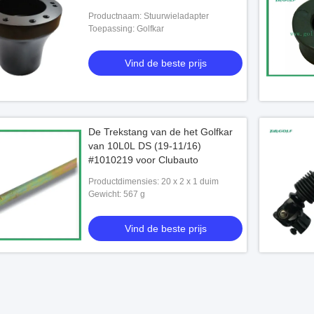
Productnaam: Stuurwieladapter
Toepassing: Golfkar
Vind de beste prijs
De Trekstang van de het Golfkar
van 10L0L DS (19-11/16)
#1010219 voor Clubauto
Productdimensies: 20 x 2 x 1 duim
Gewicht: 567 g
Vind de beste prijs