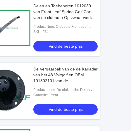
Delen en Toebehoren 1012030
van Front Leaf Spring Golf Cart
van de clubauto Op zwaar werk
berekende
Product Nme: Clubauto Front Leaf
Spring
SKU: 274
Vind de beste prijs
De Vergaarbak van de de Karlader
van het 48 Voltgolf en OEM
101802101 van de
Zekeringsassemblage
Productnaam: De elektrische Delen van
de Golfkar
Garantie: 1Year
Vind de beste prijs