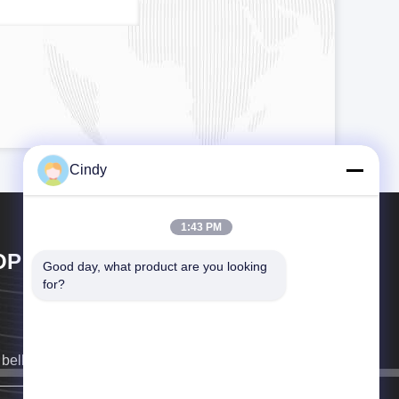
Cindy
1:43 PM
OP GOLF CO.,LTD
Good day, what product are you looking 
for?
bellen u zo snel mogelijk terug.