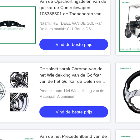
Van de Opschortingsdelen van de
golfkar de Controlewapen
103388501 de Toebehoren van
het Golfkarretje
Naam:: HET DEEL VAN DE GOLFkar
De auto maakt:: CLUBauto DS
Vind de beste prijs
De spleet sprak Chrome-van de
het Wieldekking van de Golfkar
van de het Golfkar de Delen en de
Toebehoren
Productnaam: Het Wieldekking van de
golfauto
Materiaal: Aluminium
Vind de beste prijs
Van de het Precedentband van de