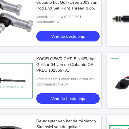
clubauto het Golfkarren 2009 van
Rod End Set Right Thread & op
#102022601
ModelNumber:: #102022601
Merknaam:: Sc
Vind de beste prijs
KOGELGEWRICHT, BINNEN het
Golfkar 04 van de Clubauto OP
PREC 102565701
Productnaam: Binnen het Golfkar van de
Clubauto
Voorwaarde:: Nieuw
Vind de beste prijs
De Adapter van het de YAMezgo
Stuurwiel van de golfkar