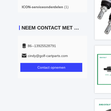
ICON-serviceonderdelen
(1)
NEEM CONTACT MET ONS OP
86--13925528791
cindy@golf-cartparts.com
Contact opnemen