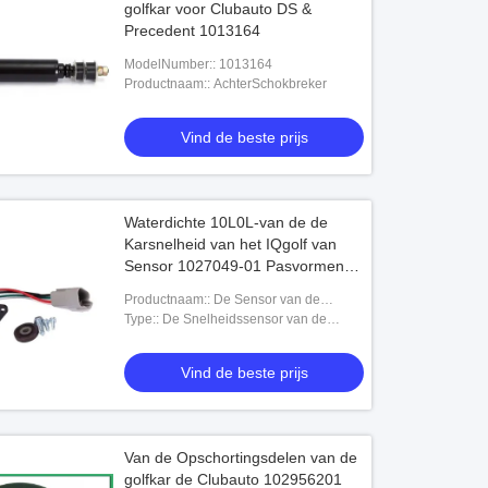
golfkar voor Clubauto DS &
Precedent 1013164
ModelNumber:: 1013164
Productnaam:: AchterSchokbreker
Vind de beste prijs
Waterdichte 10L0L-van de de
Karsnelheid van het IQgolf van
Sensor 1027049-01 Pasvormen
de Clubauto DS
Productnaam:: De Sensor van de
trapaspositie
Type:: De Snelheidssensor van de
golfkar
Vind de beste prijs
Van de Opschortingsdelen van de
golfkar de Clubauto 102956201