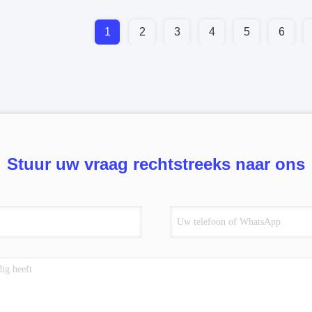
1
2
3
4
5
6
Stuur uw vraag rechtstreeks naar ons