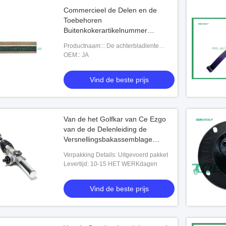
Commercieel de Delen en de
Toebehoren
Buitenkokerartikelnummer
1016350 van de Golfkar
Productnaam::: De achterbladlente
Bushin
OEM:: JA
Vind de beste prijs
Van de het Golfkar van Ce Ezgo
van de de Delenleiding de
Versnellingsbakassemblage
70602G01 70964G01
Verpakking Details: Uitgevoerd pakket
Levertijd: 10-15 HET WERKdagen
Vind de beste prijs