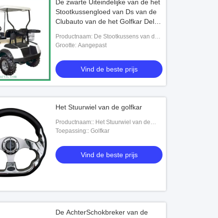
De zwarte Uiteindelijke van de het
Stootkussengloed van Ds van de
Clubauto van de het Golfkar Delen
en de Toebehoren
Productnaam: De Stootkussens van de
golfkar
Grootte: Aangepast
Vind de beste prijs
Het Stuurwiel van de golfkar
Productnaam:: Het Stuurwiel van de
golfkar
Toepassing:: Golfkar
Vind de beste prijs
De AchterSchokbreker van de