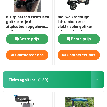
6 zitplaatsen elektrisch
Nieuwe krachtige
golfkarretje 6
lithiumbatterie
zitplaatsen opgeheven
elektrische golfkar
golfkarretje 6
uitgerust met
zitplaatsen EV
veiligheidsysteem voor
Beste prijs
Beste prijs
golfkarretje
sightseeing bus Top
Golf
Contacteer ons
Contacteer ons
Elektrogolfkar
(120)