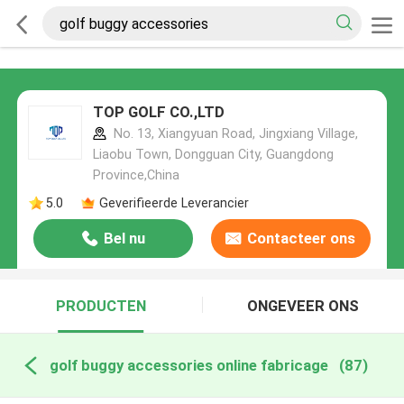
TOP GOLF CO.,LTD
No. 13, Xiangyuan Road, Jingxiang Village,
Liaobu Town, Dongguan City, Guangdong
Province,China
5.0
Geverifieerde Leverancier
Bel nu
Contacteer ons
PRODUCTEN
ONGEVEER ONS
golf buggy accessories online fabricage
(87)