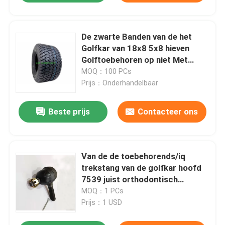
De zwarte Banden van de het
Golfkar van 18x8 5x8 hieven
Golftoebehoren op niet Met
fouten 4 PAREN Plyer-
MOQ：100 PCs
Classificatie
Prijs：Onderhandelbaar
Beste prijs
Contacteer ons
Van de de toebehorends/iq
trekstang van de golfkar hoofd
7539 juist orthodontisch
balhoofd
MOQ：1 PCs
Prijs：1 USD