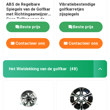
ABS de Regelbare
Vibratiebestendige
Spiegels van de Golfkar
golfkarretjes
met Richtingaanwijzers
zijspiegels
Geen Trilling voor de
Clubauto van de
Beste prijs
Beste prijs
Golfauto
Contacteer ons
Contacteer ons
Het Wieldekking van de golfkar
(48)