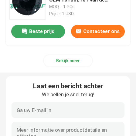
Zekeringsassemblage
MOQ：1 PCs
Prijs：1 USD
golfkar
Beste prijs
Contacteer ons
Elektrogolfkar
Golfkar Geleide Lichte Uitrusting
Bekijk meer
De Uitrustingen van de de Karlift van het clubgolf
Laat een bericht achter
Het Stootkussengloed van de golfkar
We bellen je snel terug!
De Straatbanden van de golfkar
Golf Elektrische Motor Met fouten