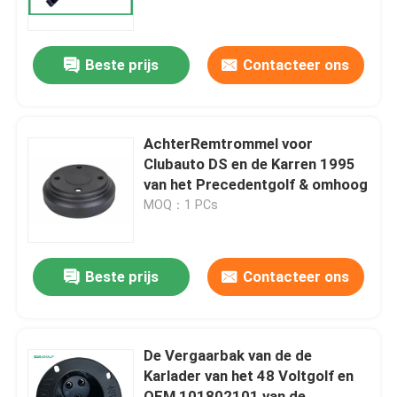
Fabrieksreis
Beste prijs
Contacteer ons
Kwaliteitscontrole
AchterRemtrommel voor
Contact de V.S.
Clubauto DS en de Karren 1995
van het Precedentgolf & omhoog
MOQ：1 PCs
Nieuws
De Zijspiegels van de golfkar
Beste prijs
Contacteer ons
Het Wieldekking van de golfkar
De Vergaarbak van de de
Karlader van het 48 Voltgolf en
Het Dashboard van de golfkar
OEM 101802101 van de