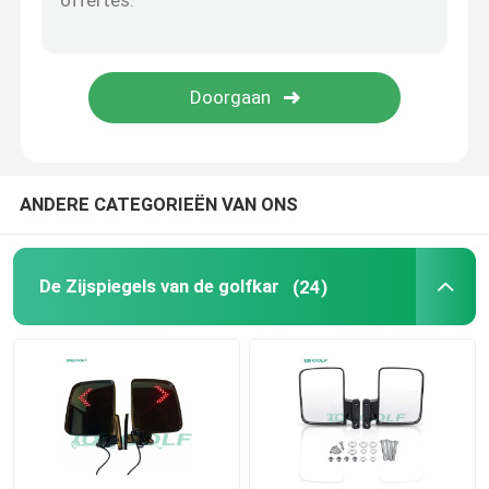
Golfkar Flip Seat
De Bijlagen van de golfkar
Het windscherm van de golfkar
ANDERE CATEGORIEËN VAN ONS
OEM van de clubauto Delen
De Zijspiegels van de golfkar
(24)
Het Lithiumbatterij van de golfkar
LVTONG-golfkaronderdelen
ICON-serviceonderdelen