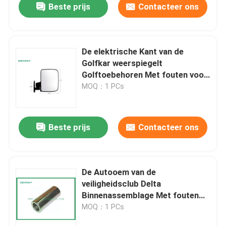
Beste prijs
Contacteer ons
De elektrische Kant van de
Golfkar weerspiegelt
Golftoebehoren Met fouten voor
Clubauto Ezgo en Yamaha
MOQ：1 PCs
Beste prijs
Contacteer ons
De Autooem van de
veiligheidsclub Delta
Binnenassemblage Met fouten
1016349 van de Delen Korte
MOQ：1 PCs
Koker