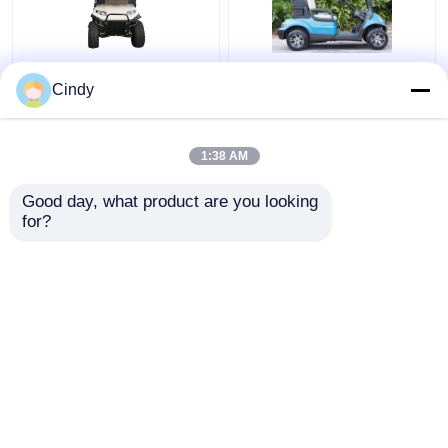
De maximumsnelheid
48V 4KW Street legale
Cindy
25Km/h 48V/5kw 4
elektrische karretjes
Seater hief Golfkar met
voor 2 personen
Achterzetels op
1:38 AM
Beste prijs
Beste prijs
Good day, what product are you looking 
for?
Contacteer ons
Contacteer ons
Bekijk meer
Thuis
Ongeveer ons
Contacteer ons
Desktop Site
Sitemap
Privacybeleid