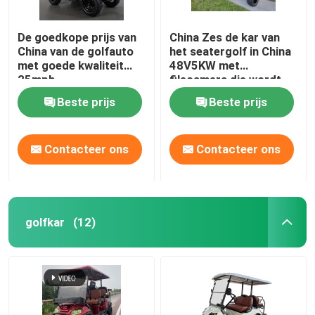
De goedkope prijs van
China Zes de kar van
China van de golfauto
het seatergolf in China
met goede kwaliteit
48V5KW met
25mph
filecamera die wordt
gemaakt
Beste prijs
Beste prijs
Contacteer ons
Contacteer ons
golfkar
(12)