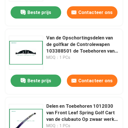
Beste prijs
Contacteer ons
Van de Opschortingsdelen van
de golfkar de Controlewapen
103388501 de Toebehoren van
het Golfkarretje
MOQ：1 PCs
Beste prijs
Contacteer ons
Huis
Delen en Toebehoren 1012030
Producten
van Front Leaf Spring Golf Cart
van de clubauto Op zwaar werk
berekende
Ongeveer ons
MOQ：1 PCs