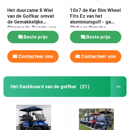
Het duurzame 8 Wiel
10x7 de Kar Rim Wheel
van de Golfkar omvat
Fits Ez van het
de Gemakkelijke
aluminiumgolf - ga
Glanzende Zwarte van
Clubcar Yamaha
de Installatie Diepe
Tomberlin Harley
Beste prijs
Beste prijs
Schotel
Contacteer ons
Contacteer ons
Het Dashboard van de golfkar
(21)