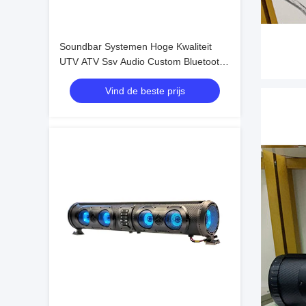
Soundbar Systemen Hoge Kwaliteit
UTV ATV Ssv Audio Custom Bluetooth
4 Luidsprekers Afstandsbediening IP66
Vind de beste prijs
Waterdicht USB