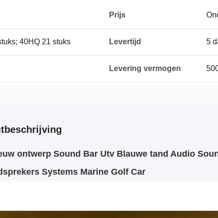
Prijs
On
 stuks; 40HQ 21 stuks
Levertijd
5 
Levering vermogen
50
tbeschrijving
euw ontwerp Sound Bar Utv Blauwe tand Audio Soun
dsprekers Systems Marine Golf Car