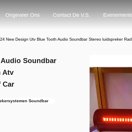
Ongeveer Ons
Contact De V.S.
Evenement
24 New Design Utv Blue Tooth Audio Soundbar Stereo luidspreker Rad
h Audio Soundbar
 Atv
 Car
rekersystemen Soundbar