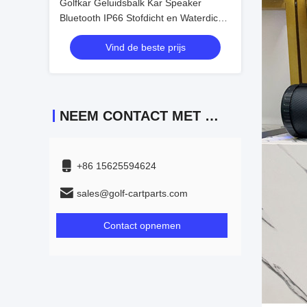
Golfkar Geluidsbalk Kar Speaker
Bluetooth IP66 Stofdicht en Waterdicht
Geluidsveld Akoestiek Prachtig Geluid
Vind de beste prijs
NEEM CONTACT MET ONS OP
+86 15625594624
sales@golf-cartparts.com
Contact opnemen