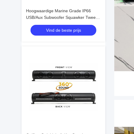
Hoogwaardige Marine Grade IP66
USB/Aux Subwoofer Squawker Tweeter
Speaker Elektrische Golfkar Bluetooth
Vind de beste prijs
Soundbar