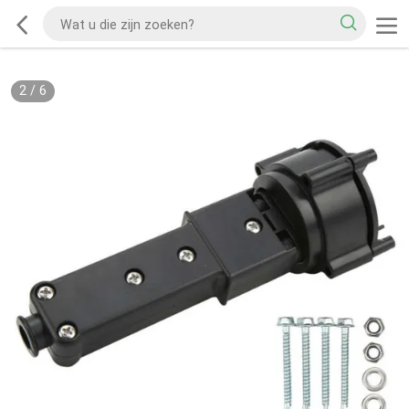
2
/
6