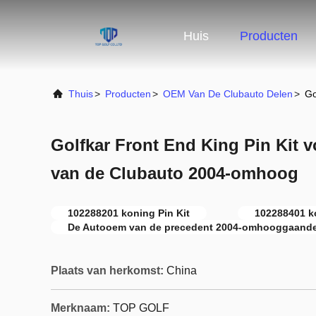
Huis
Producten
Thuis
>
Producten
>
OEM Van De Clubauto Delen
>
Go
Golfkar Front End King Pin Kit v
van de Clubauto 2004-omhoog
102288201 koning Pin Kit
102288401 ko
De Autooem van de precedent 2004-omhooggaande
Plaats van herkomst:
China
Merknaam:
TOP GOLF