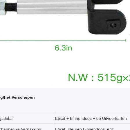
ng/het Verschepen
gsdetail
Etiket + Binnendoos + de Uitvoerkarton
appelijke Verpakking
Etiket, Kleuren Binnendoos, enz.