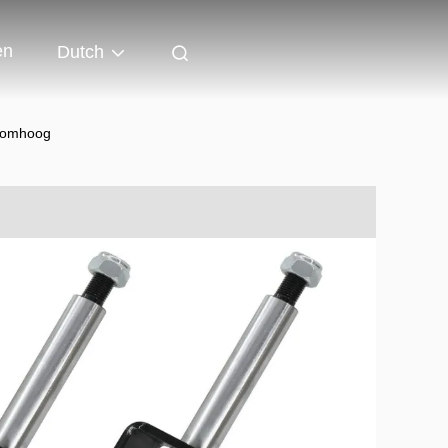
en
Dutch
4-omhoog