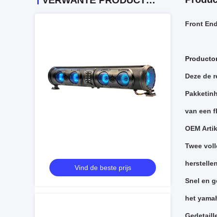
VERWANTE PRODUCTEN
Front End
Producto
Deze de r
Pakketinh
van een f
OEM Arti
Twee voll
herstelle
Vind de beste prijs
Snel en g
het yama
Gedetaill