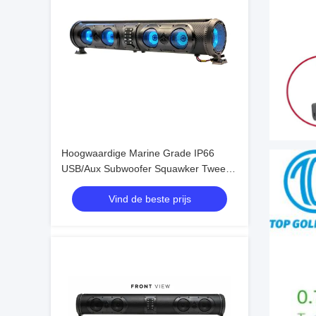
Hoogwaardige Marine Grade IP66
USB/Aux Subwoofer Squawker Tweeter
Speaker Elektrische Golfkar Bluetooth
Vind de beste prijs
Soundbar