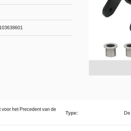
 103638601
t voor het Precedent van de
Type:
De 