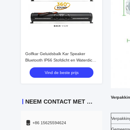
Golfkar Geluidsbalk Kar Speaker
Bluetooth IP66 Stofdicht en Waterdicht
Geluidsveld Akoestiek Prachtig Geluid
Vind de beste prijs
Verpakki
NEEM CONTACT MET ONS OP
Verpakkin
+86 15625594624
Gemeensch