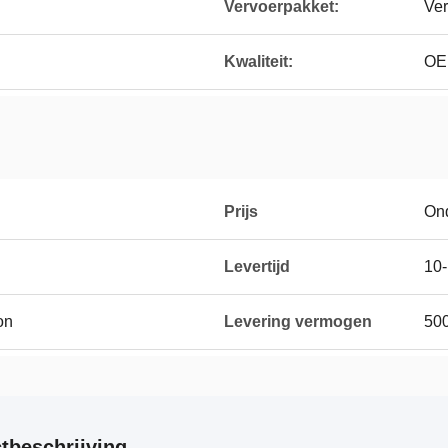
Vervoerpakket:
Ver
Kwaliteit:
OEM
Prijs
On
Levertijd
10-
on
Levering vermogen
50
tbeschrijving