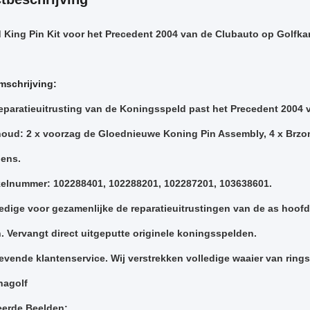
 King Pin Kit voor het Precedent 2004 van de Clubauto op Golfka
mschrijving:
eparatieuitrusting van de Koningsspeld past het Precedent 2004 v
oud: 2 x voorzag de Gloednieuwe Koning Pin Assembly, 4 x Brzo
lens.
kelnummer: 102288401, 102288201, 102287201, 103638601.
edige voor gezamenlijke de reparatieuitrustingen van de as hoof
n. Vervangt direct uitgeputte originele koningsspelden.
evende klantenservice. Wij verstrekken volledige waaier van rings
hagolf
eerde Beelden: