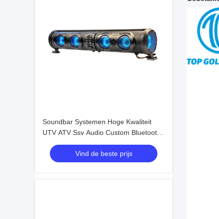
Soundbar Systemen Hoge Kwaliteit
UTV ATV Ssv Audio Custom Bluetooth
4 Luidsprekers Afstandsbediening IP66
Vind de beste prijs
Waterdicht USB