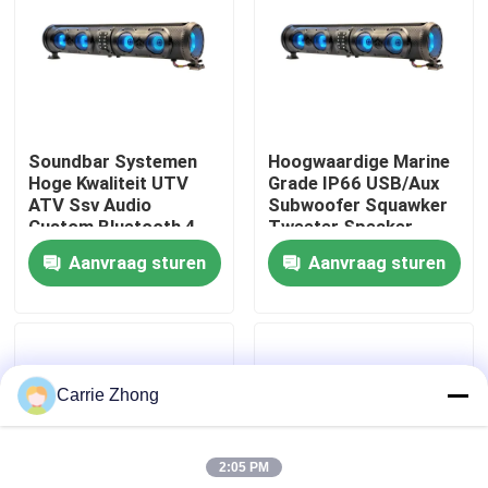
Fabrieksreis
Kwaliteitscontrole
Soundbar Systemen
Hoogwaardige Marine
Hoge Kwaliteit UTV
Grade IP66 USB/Aux
Contact de V.S.
ATV Ssv Audio
Subwoofer Squawker
Custom Bluetooth 4
Tweeter Speaker
Luidsprekers
Elektrische Golfkar
Aanvraag sturen
Aanvraag sturen
Nieuws
Afstandsbediening
Bluetooth Soundbar
IP66 Waterdicht USB
De Zijspiegels van de golfkar
Carrie Zhong
Het Wieldekking van de golfkar
2:05 PM
Het Dashboard van de golfkar