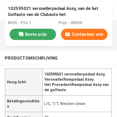
102595021 versnellerpedaal Assy, van de het
Golfauto van de Clubauto het
PrecedentRempedaal Assy
MOQ：PCs 1
Prijs：40USD
Beste prijs
Contacteer ons
PRODUCTOMSCHRIJVING
102595021 versnellerpedaal Assy
,
VersnellerRempedaal Assy
,
Hoog licht:
Het PrecedentRempedaal Assy van
de golfauto
Betalingsconditie
L/C, T/T, Western Union
s