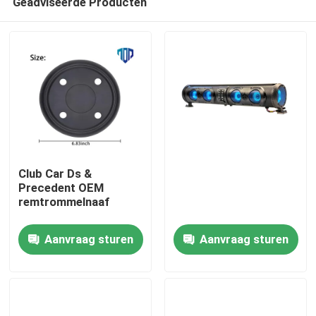
Geadviseerde Producten
Club Car Ds &
Precedent OEM
remtrommelnaaf
Huis
Aanvraag sturen
Aanvraag sturen
Producten
Ongeveer ons