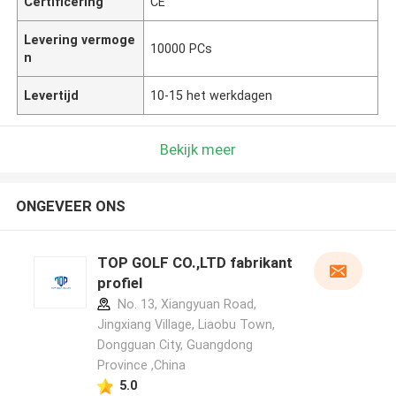
Certificering
CE
Levering vermoge
10000 PCs
n
Levertijd
10-15 het werkdagen
Bekijk meer
ONGEVEER ONS
TOP GOLF CO.,LTD fabrikant
profiel
No. 13, Xiangyuan Road,
Jingxiang Village, Liaobu Town,
Dongguan City, Guangdong
Province ,China
5.0