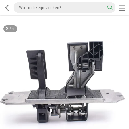
2
/
6