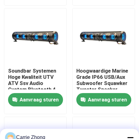
Fabrieksreis
Kwaliteitscontrole
Contact de V.S.
Soundbar Systemen
Hoogwaardige Marine
Nieuws
Hoge Kwaliteit UTV
Grade IP66 USB/Aux
ATV Ssv Audio
Subwoofer Squawker
Custom Bluetooth 4
Tweeter Speaker
Luidsprekers
Elektrische Golfkar
De Zijspiegels van de golfkar
Aanvraag sturen
Aanvraag sturen
Afstandsbediening
Bluetooth Soundbar
IP66 Waterdicht USB
Het Wieldekking van de golfkar
Het Dashboard van de golfkar
Carrie Zhong