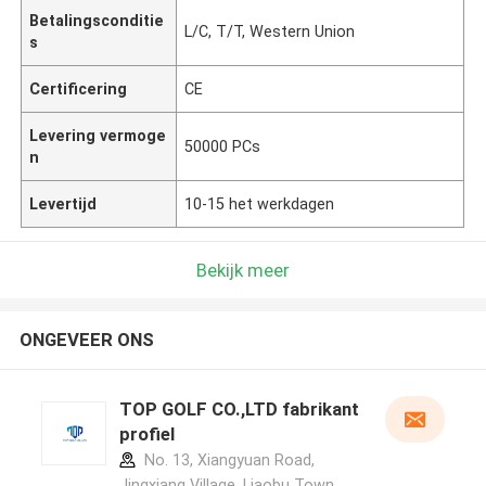
Betalingsconditie
L/C, T/T, Western Union
s
Certificering
CE
Levering vermoge
50000 PCs
n
Levertijd
10-15 het werkdagen
Bekijk meer
ONGEVEER ONS
TOP GOLF CO.,LTD fabrikant
profiel
No. 13, Xiangyuan Road,
Jingxiang Village, Liaobu Town,