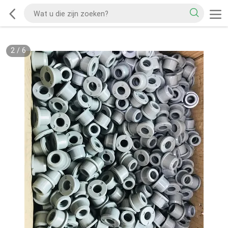
2
/
6