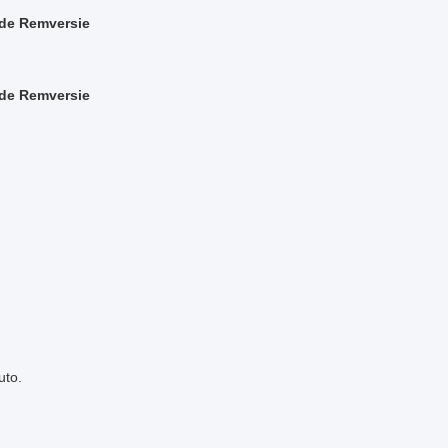
 de Remversie
 de Remversie
uto.