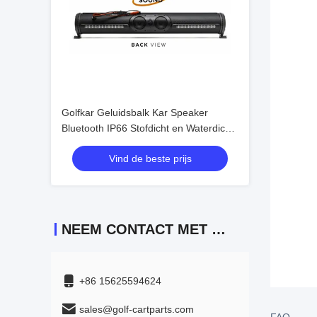
Golfkar Geluidsbalk Kar Speaker
Bluetooth IP66 Stofdicht en Waterdicht
Geluidsveld Akoestiek Prachtig Geluid
Vind de beste prijs
NEEM CONTACT MET ONS OP
+86 15625594624
sales@golf-cartparts.com