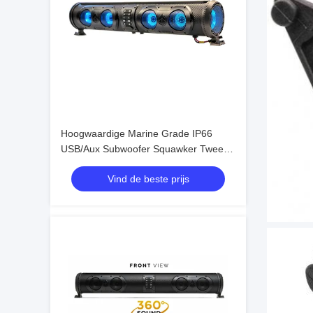
Hoogwaardige Marine Grade IP66
USB/Aux Subwoofer Squawker Tweeter
Speaker Elektrische Golfkar Bluetooth
Vind de beste prijs
Soundbar