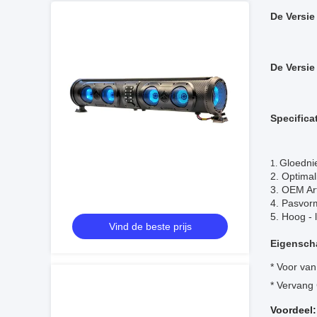
De Versie
De Versie
Specifica
Gloedni
1.
2. Optimal
3. OEM Ar
4. Pasvor
5. Hoog - 
Vind de beste prijs
Eigensch
* Voor va
* Vervang
Voordeel: