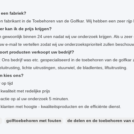
 een fabriek?
een fabrikant in de Toebehoren van de Golfkar. Wij hebben een zeer rijp
r kan ik de prijs krijgen?
en gewoonlijk binnen 24 uren nadat wij uw onderzoek krijgen. Als u zeer 
 uw e-mail te vertellen zodat wij uw onderzoeksprioriteit zullen beschou
oort producten verkoopt uw bedrijf?
 Ons bedrijf was etc. gespecialiseerd in de toebehoren van de golfkar zo
luitrusting, lichte uitrustingen, stuurwiel, de bladlentes, liftuitrusting.
m kies ons?
 op tijd
kwaliteit met redelijke prijs
eactie op al uw onderzoek 5 minuten.
 klanten met hoogte - kwaliteitsproducten en de efficiënte dienst.
：
golftoebehoren met fouten
de delen en de toebehoren van d