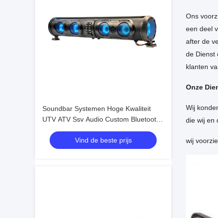
Ons voorzi
een deel 
after de v
de Dienst 
klanten va
Onze Die
Wij konden
Soundbar Systemen Hoge Kwaliteit
UTV ATV Ssv Audio Custom Bluetooth
die wij en
4 Luidsprekers Afstandsbediening IP66
Vind de beste prijs
Waterdicht USB
wij voorzi