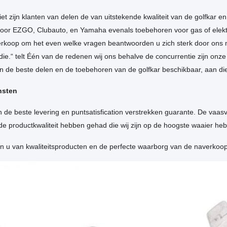
et zijn klanten van delen de van uitstekende kwaliteit van de golfkar e
voor EZGO, Clubauto, en Yamaha evenals toebehoren voor gas of elektr
erkoop om het even welke vragen beantwoorden u zich sterk door ons 
die.“ telt Één van de redenen wij ons behalve de concurrentie zijn onze
n de beste delen en de toebehoren van de golfkar beschikbaar, aan die
nsten
 de beste levering en puntsatisfication verstrekken guarante. De vaa
 de productkwaliteit hebben gehad die wij zijn op de hoogste waaier h
en u van kwaliteitsproducten en de perfecte waarborg van de naverkoop