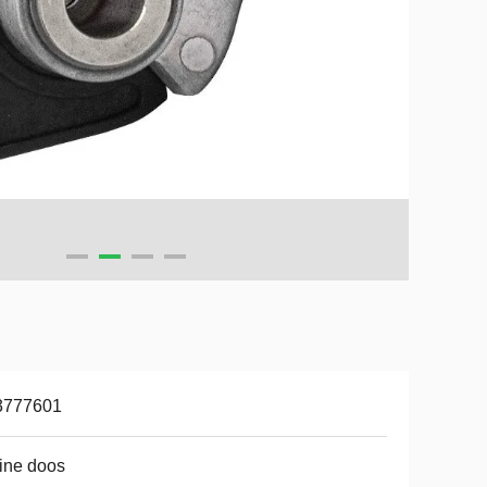
3777601
ine doos