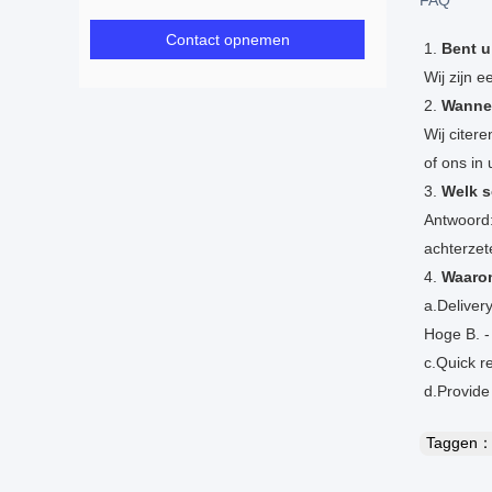
FAQ
Contact opnemen
1.
Bent u
Wij zijn 
2.
Wannee
Wij citer
of ons in
3.
Welk s
Antwoord:
achterzete
4.
Waaro
a.Delivery
Hoge B. - 
c.Quick r
d.Provide
Taggen