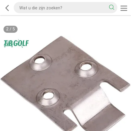
2
/
5