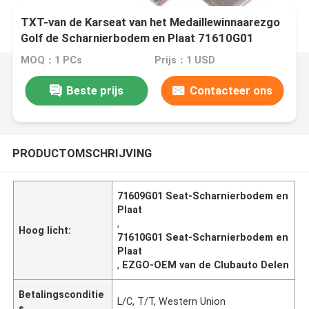
TXT-van de Karseat van het Medaillewinnaarezgo
Golf de Scharnierbodem en Plaat 71610G01
71609G01
MOQ：1 PCs
Prijs：1 USD
Beste prijs
Contacteer ons
PRODUCTOMSCHRIJVING
71609G01 Seat-Scharnierbodem en
Plaat
,
Hoog licht:
71610G01 Seat-Scharnierbodem en
Plaat
,
EZGO-OEM van de Clubauto Delen
Betalingsconditie
L/C, T/T, Western Union
s