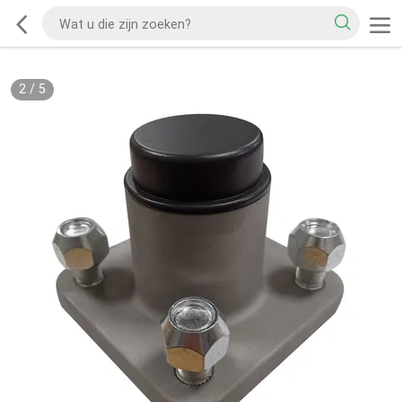
2
/
5