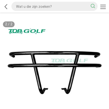
2
/
2