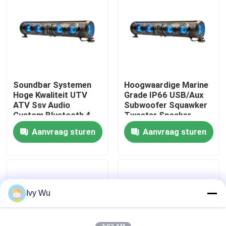
Fabrieksreis
Kwaliteitscontrole
Soundbar Systemen
Hoogwaardige Marine
Contact de V.S.
Hoge Kwaliteit UTV
Grade IP66 USB/Aux
ATV Ssv Audio
Subwoofer Squawker
Custom Bluetooth 4
Tweeter Speaker
Nieuws
Luidsprekers
Elektrische Golfkar
Aanvraag sturen
Aanvraag sturen
Afstandsbediening
Bluetooth Soundbar
IP66 Waterdicht USB
De Zijspiegels van de golfkar
Het Wieldekking van de golfkar
Ivy Wu
Het Dashboard van de golfkar