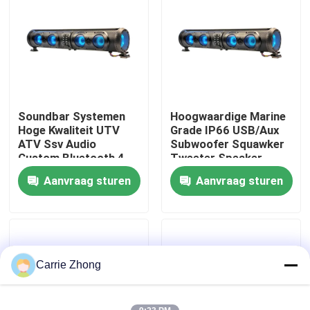
Fabrieksreis
Kwaliteitscontrole
Soundbar Systemen
Hoogwaardige Marine
Contact de V.S.
Hoge Kwaliteit UTV
Grade IP66 USB/Aux
ATV Ssv Audio
Subwoofer Squawker
Custom Bluetooth 4
Tweeter Speaker
Nieuws
Luidsprekers
Elektrische Golfkar
Aanvraag sturen
Aanvraag sturen
Afstandsbediening
Bluetooth Soundbar
IP66 Waterdicht USB
De Zijspiegels van de golfkar
Het Wieldekking van de golfkar
Carrie Zhong
Het Dashboard van de golfkar