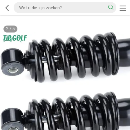
2
/
5