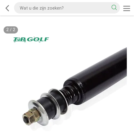
2
/
2