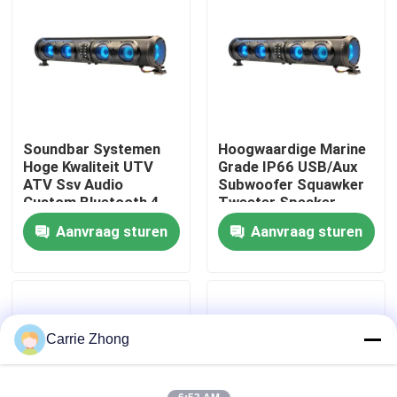
Fabrieksreis
Kwaliteitscontrole
Soundbar Systemen
Hoogwaardige Marine
Contact de V.S.
Hoge Kwaliteit UTV
Grade IP66 USB/Aux
ATV Ssv Audio
Subwoofer Squawker
Custom Bluetooth 4
Tweeter Speaker
Nieuws
Luidsprekers
Elektrische Golfkar
Aanvraag sturen
Aanvraag sturen
Afstandsbediening
Bluetooth Soundbar
IP66 Waterdicht USB
De Zijspiegels van de golfkar
Het Wieldekking van de golfkar
Carrie Zhong
Het Dashboard van de golfkar