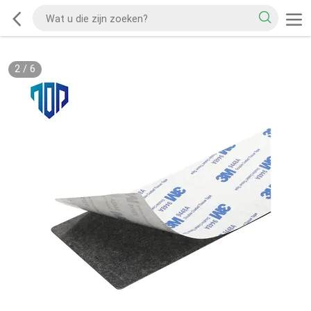
2
/
6