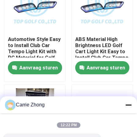
Fabrieksreis
Kwaliteitscontrole
Automotive Style Easy
ABS Material High
to Install Club Car
Brightness LED Golf
Tempo Light Kit with
Cart Light Kit Easy to
Contact de V.S.
PC Material for Golf
Install Club Car Tempo
Cart LED Light Kit
Aanvraag sturen
Aanvraag sturen
Nieuws
De Zijspiegels van de golfkar
Carrie Zhong
Het Wieldekking van de golfkar
12:22 PM
Het Dashboard van de golfkar