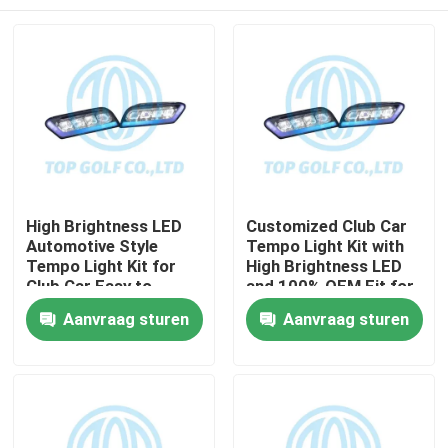
High Brightness LED
Customized Club Car
Automotive Style
Tempo Light Kit with
Tempo Light Kit for
High Brightness LED
Club Car Easy to
and 100% OEM Fit for
Install Golf Cart LED
Golf Cart
Huis
Aanvraag sturen
Aanvraag sturen
Light Kit
Producten
Ongeveer ons