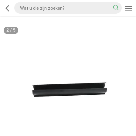
2
/
5