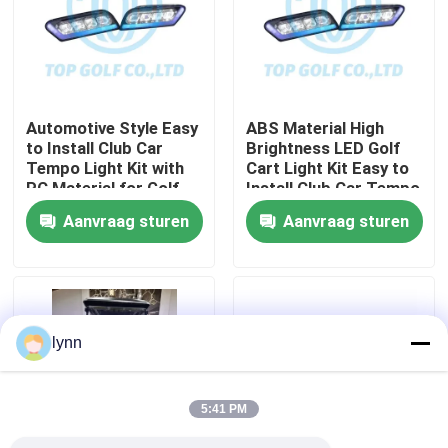
Fabrieksreis
Kwaliteitscontrole
Automotive Style Easy
ABS Material High
to Install Club Car
Brightness LED Golf
Tempo Light Kit with
Cart Light Kit Easy to
Contact de V.S.
PC Material for Golf
Install Club Car Tempo
Cart LED Light Kit
Aanvraag sturen
Aanvraag sturen
Nieuws
De Zijspiegels van de golfkar
lynn
Het Wieldekking van de golfkar
5:41 PM
Het Dashboard van de golfkar