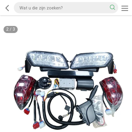
2
/
3