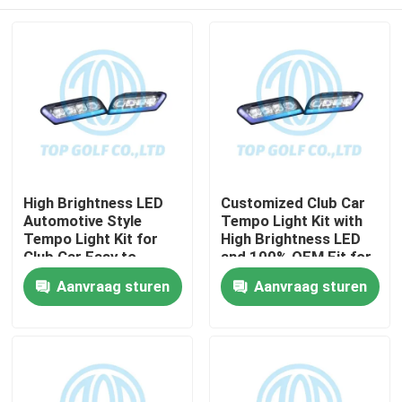
High Brightness LED
Customized Club Car
Automotive Style
Tempo Light Kit with
Tempo Light Kit for
High Brightness LED
Club Car Easy to
and 100% OEM Fit for
Install Golf Cart LED
Golf Cart
Huis
Aanvraag sturen
Aanvraag sturen
Light Kit
Producten
Ongeveer ons