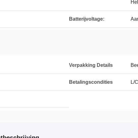
Hel
Batterijvoltage:
Aa
Verpakking Details
Bee
Betalingscondities
L/C
tbeschrijving