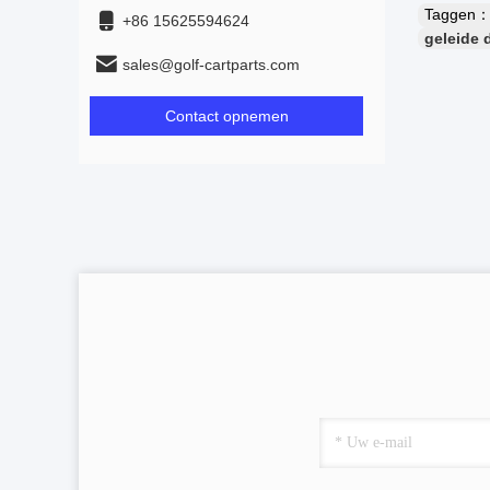
Taggen
+86 15625594624
geleide d
sales@golf-cartparts.com
Contact opnemen