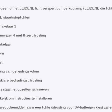
ogeen of het LEIDENE licht verspert bumperkoplamp (LEIDENE die licht
 staart/stoplichten
hakelaar 3
anwijzer 4 met flitseruitrusting
akelaar
orn
et
ing van de leidingskolom
sklare bedradingsuitrusting
rij staal het opzetten schroeven
elijk om instructies te installeren
ereductiemiddel: als u een lichte uitrusting voor 8V-batterijen kiest za