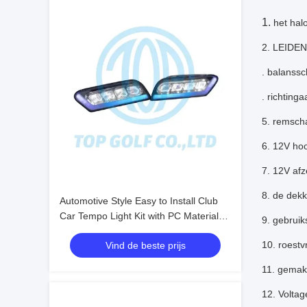
1.
het hal
2. LEIDENE
. balanssc
. richtinga
5. remsch
6. 12V ho
7. 12V afz
8. de dekk
Automotive Style Easy to Install Club
Car Tempo Light Kit with PC Material
9. gebruik
for Golf Cart LED Light Kit
10. roestv
Vind de beste prijs
11. gemakk
12. Voltag