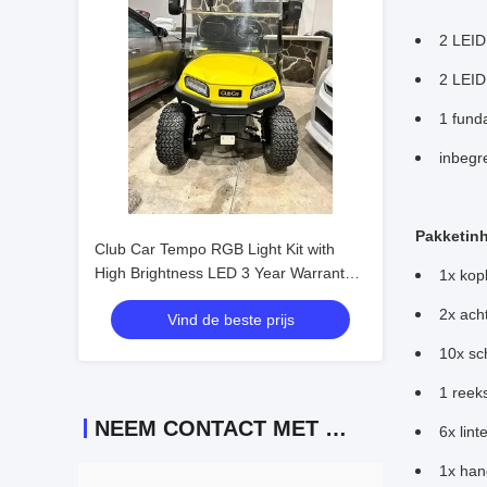
2 LEI
2 LEID
1 fund
inbegr
Pakketin
Club Car Tempo RGB Light Kit with
High Brightness LED 3 Year Warranty
1x kop
and Energy Saving 12V Voltage
2x acht
Vind de beste prijs
10x sc
1 reek
NEEM CONTACT MET ONS OP
6x lint
1x ha