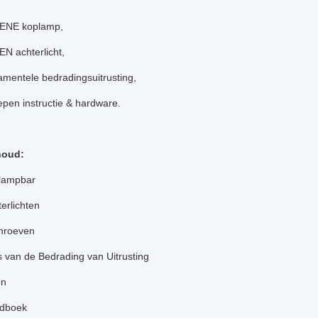
DENE koplamp,
EN achterlicht,
amentele bedradingsuitrusting,
epen instructie & hardware.
houd:
lampbar
erlichten
hroeven
s van de Bedrading van Uitrusting
en
ndboek