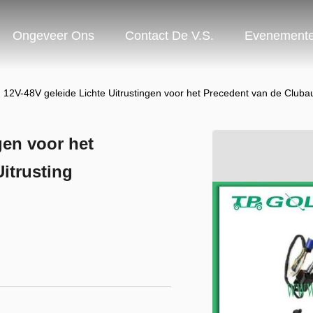
Ongeveer Ons
Contact De V.S.
Evenement
12V-48V geleide Lichte Uitrustingen voor het Precedent van de Clubau
gen voor het
itrusting