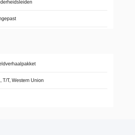
derheidsleiden
ngepast
ldverhaalpakket
, T/T, Western Union