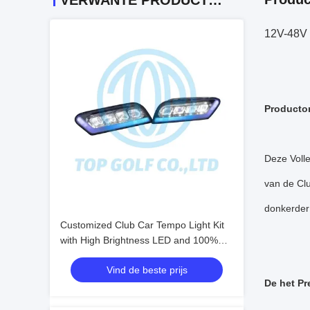
VERWANTE PRODUCTEN
12V-48V g
Producto
Deze Volle
van de Clu
donkerder 
Customized Club Car Tempo Light Kit
with High Brightness LED and 100%
OEM Fit for Golf Cart
Vind de beste prijs
De het Pr