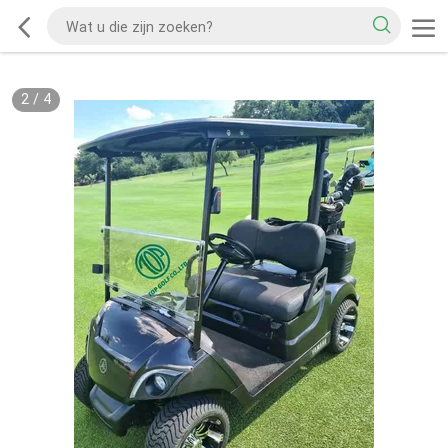
2
/
4