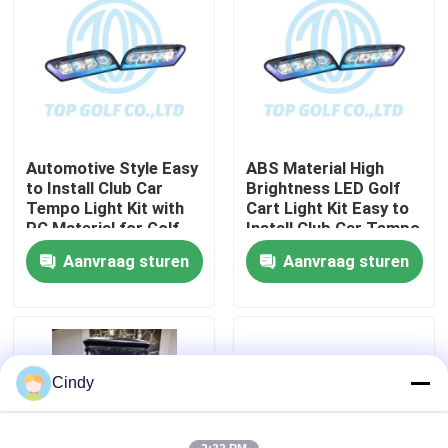
Fabrieksreis
Kwaliteitscontrole
Automotive Style Easy
ABS Material High
Contact de V.S.
to Install Club Car
Brightness LED Golf
Tempo Light Kit with
Cart Light Kit Easy to
PC Material for Golf
Install Club Car Tempo
Nieuws
Cart LED Light Kit
Aanvraag sturen
Aanvraag sturen
De Zijspiegels van de golfkar
Het Wieldekking van de golfkar
Cindy
Het Dashboard van de golfkar