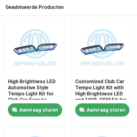
Geadviseerde Producten
High Brightness LED
Customized Club Car
Automotive Style
Tempo Light Kit with
Tempo Light Kit for
High Brightness LED
Huis
Club Car Easy to
and 100% OEM Fit for
Install Golf Cart LED
Golf Cart
Aanvraag sturen
Aanvraag sturen
Light Kit
Producten
Ongeveer ons