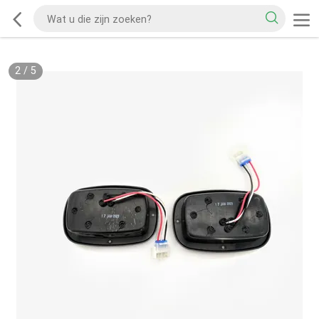
2
/
5