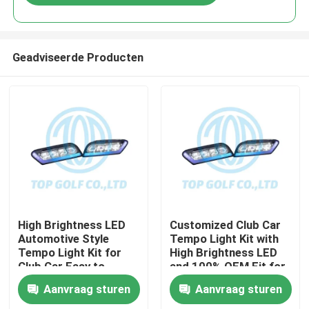
Geadviseerde Producten
Huis
High Brightness LED
Customized Club Car
Automotive Style
Tempo Light Kit with
Tempo Light Kit for
High Brightness LED
Producten
Club Car Easy to
and 100% OEM Fit for
Install Golf Cart LED
Golf Cart
Aanvraag sturen
Aanvraag sturen
Light Kit
Ongeveer ons