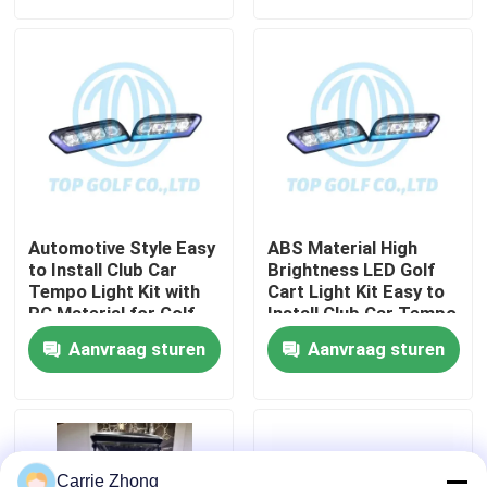
Fabrieksreis
Kwaliteitscontrole
Contact de V.S.
Automotive Style Easy
ABS Material High
Nieuws
to Install Club Car
Brightness LED Golf
Tempo Light Kit with
Cart Light Kit Easy to
PC Material for Golf
Install Club Car Tempo
Cart LED Light Kit
De Zijspiegels van de golfkar
Aanvraag sturen
Aanvraag sturen
Het Wieldekking van de golfkar
Het Dashboard van de golfkar
Carrie Zhong