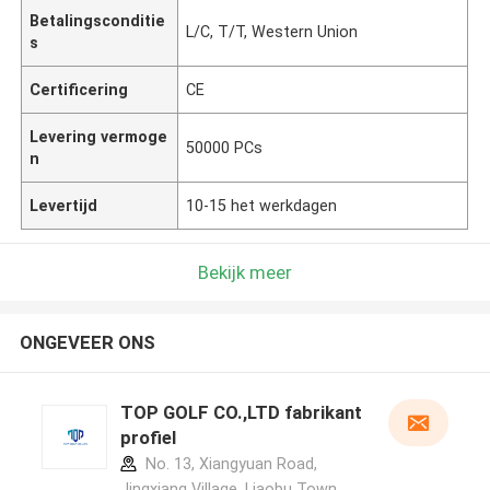
Betalingsconditie
L/C, T/T, Western Union
s
Certificering
CE
Levering vermoge
50000 PCs
n
Levertijd
10-15 het werkdagen
Bekijk meer
ONGEVEER ONS
TOP GOLF CO.,LTD fabrikant
profiel
No. 13, Xiangyuan Road,
Jingxiang Village, Liaobu Town,