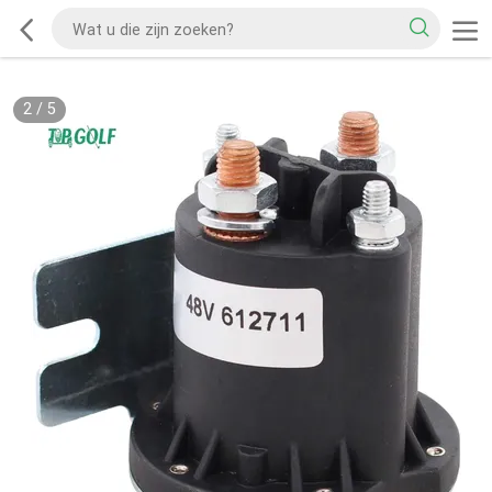
2
/
5