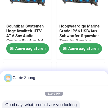
Fabrieksreis
Soundbar Systemen
Hoogwaardige Marine
Kwaliteitscontrole
Hoge Kwaliteit UTV
Grade IP66 USB/Aux
ATV Ssv Audio
Subwoofer Squawker
Custom Bluetooth 4
Tweeter Speaker
Contact de V.S.
Luidsprekers
Elektrische Golfkar
Aanvraag sturen
Aanvraag sturen
Afstandsbediening
Bluetooth Soundbar
IP66 Waterdicht USB
Nieuws
De Zijspiegels van de golfkar
Carrie Zhong
Het Wieldekking van de golfkar
11:40 PM
Good day, what product are you looking 
Het Dashboard van de golfkar