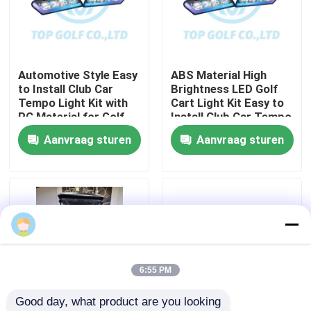
Fabrieksreis
Automotive Style Easy
ABS Material High
Kwaliteitscontrole
to Install Club Car
Brightness LED Golf
Tempo Light Kit with
Cart Light Kit Easy to
PC Material for Golf
Install Club Car Tempo
Contact de V.S.
Cart LED Light Kit
Aanvraag sturen
Aanvraag sturen
Nieuws
De Zijspiegels van de golfkar
Het Wieldekking van de golfkar
6:55 PM
Good day, what product are you looking 
Het Dashboard van de golfkar