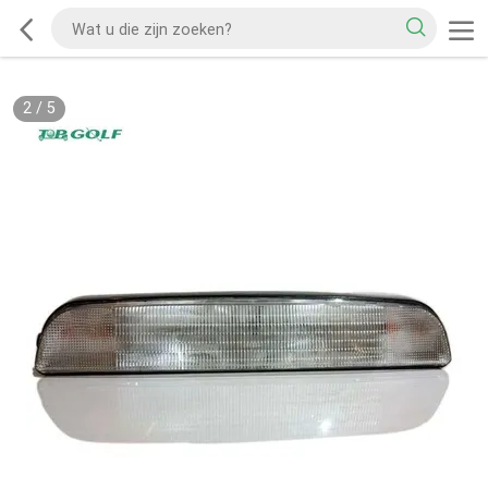
2
/
5