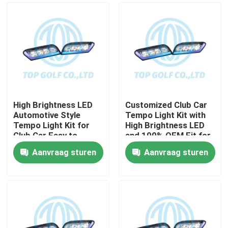
High Brightness LED
Customized Club Car
Automotive Style
Tempo Light Kit with
Tempo Light Kit for
High Brightness LED
Club Car Easy to
and 100% OEM Fit for
Install Golf Cart LED
Golf Cart
Aanvraag sturen
Aanvraag sturen
Light Kit
Huis
Producten
Ongeveer ons