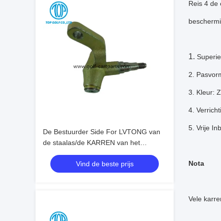
Reis 4 de 
beschermi
1.
Superie
2. Pasvor
3. Kleur: 
4. Verrich
5. Vrije I
De Bestuurder Side For LVTONG van
de staalas/de KARREN van het
PICTOGRAMa627 GOLF
Nota
Vind de beste prijs
Vele karr