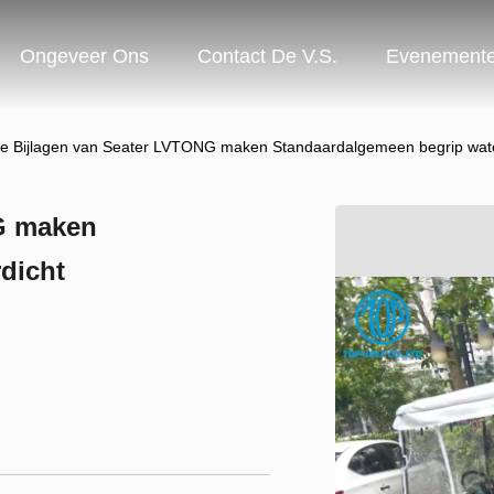
Ongeveer Ons
Contact De V.S.
Evenement
de Bijlagen van Seater LVTONG maken Standaardalgemeen begrip wate
NG maken
dicht