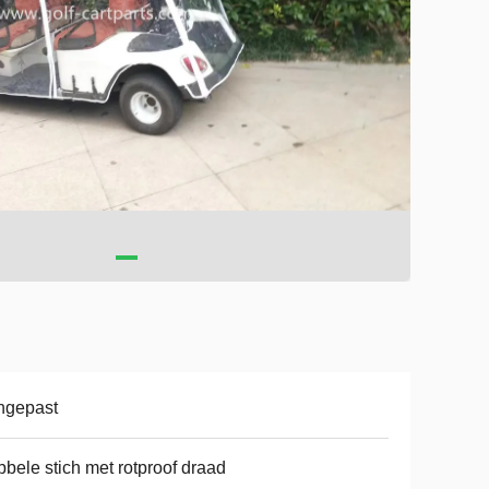
ngepast
bele stich met rotproof draad