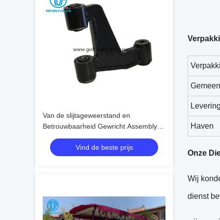
Verpakk
Verpakki
Gemeens
Leverin
Van de slijtageweerstand en
Haven
Betrouwbaarheid Gewricht Assembly/L
VOOR GOLFkarren A627
Vind de beste prijs
Onze Di
Wij konde
dienst b