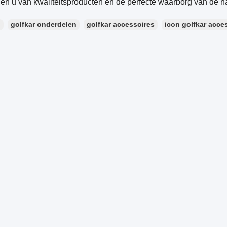
ien u van kwaliteitsproducten en de perfecte waarborg van de 
：
golfkar onderdelen
golfkar accessoires
icon golfkar acce