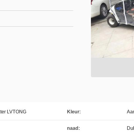
eater LVTONG
Kleur:
Aa
naad:
Dub