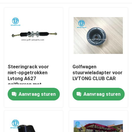
Steeringrack voor
Golfwagen
niet-opgetrokken
stuurwieladapter voor
Lvtong A627
LVTONG CLUB CAR
golfkarren met
schijfremmen
Huis
Aanvraag sturen
Aanvraag sturen
Producten
Ongeveer ons