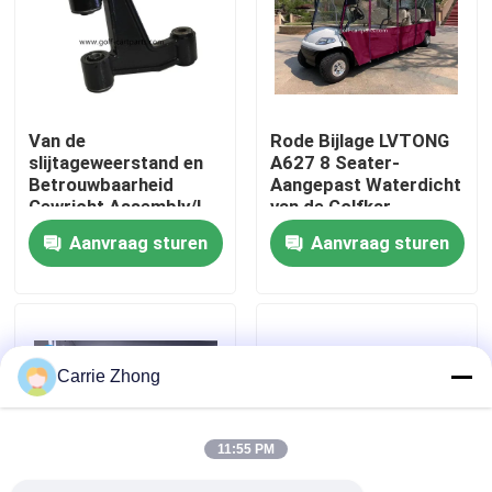
Fabrieksreis
Kwaliteitscontrole
Van de
Rode Bijlage LVTONG
slijtageweerstand en
A627 8 Seater-
Betrouwbaarheid
Aangepast Waterdicht
Contact de V.S.
Gewricht Assembly/L
van de Golfkar
VOOR GOLFkarren
Aanvraag sturen
Aanvraag sturen
A627
Nieuws
De Zijspiegels van de golfkar
Carrie Zhong
Het Wieldekking van de golfkar
11:55 PM
Het Dashboard van de golfkar