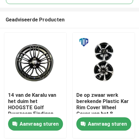
Geadviseerde Producten
14 van de Karalu van
De op zwaar werk
Huis
het duim het
berekende Plastic Kar
HOOGSTE Golf
Rim Cover Wheel
Duurzaam Eindigen
Cover van het 8
Producten
van de randchrome
Duimgolf van ABC
Aanvraag sturen
Aanvraag sturen
Ongeveer ons