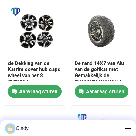
Fabrieksreis
Kwaliteitscontrole
Contact de V.S.
de Dekking van de
De rand 14X7 van Alu
Karrim cover hub caps
van de golfkar met
Nieuws
wheel van het 8
Gemakkelijk de
duimgolf
Installatie HOOGSTE
Golf van 23X10.5-14
Aanvraag sturen
Aanvraag sturen
De Zijspiegels van de golfkar
Het Wieldekking van de golfkar
Cindy
Het Dashboard van de golfkar