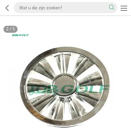
2
/
5