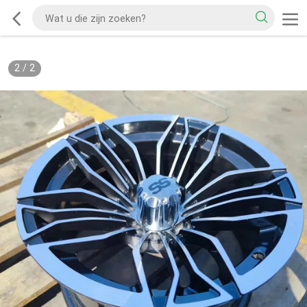
2
/
2