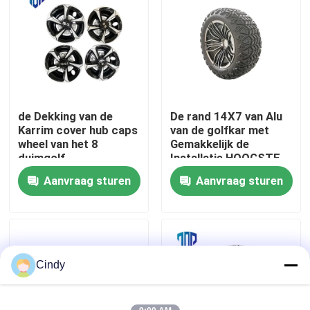
Fabrieksreis
Kwaliteitscontrole
de Dekking van de
De rand 14X7 van Alu
Contact de V.S.
Karrim cover hub caps
van de golfkar met
wheel van het 8
Gemakkelijk de
duimgolf
Installatie HOOGSTE
Nieuws
Golf van 23X10.5-14
Aanvraag sturen
Aanvraag sturen
De Zijspiegels van de golfkar
Het Wieldekking van de golfkar
Cindy
Het Dashboard van de golfkar