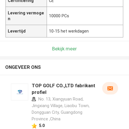
Certificering
CE
Levering vermoge
10000 PCs
n
Levertijd
10-15 het werkdagen
Bekijk meer
ONGEVEER ONS
TOP GOLF CO.,LTD fabrikant
profiel
No. 13, Xiangyuan Road,
Jingxiang Village, Liaobu Town,
Dongguan City, Guangdong
Province ,China
5.0