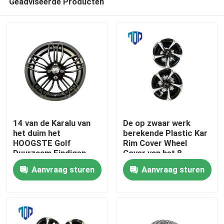
Geadviseerde Producten
14 van de Karalu van
De op zwaar werk
het duim het
berekende Plastic Kar
HOOGSTE Golf
Rim Cover Wheel
Duurzaam Eindigen
Cover van het 8
Huis
van de randchrome
Duimgolf van ABC
Aanvraag sturen
Aanvraag sturen
Producten
Ongeveer ons