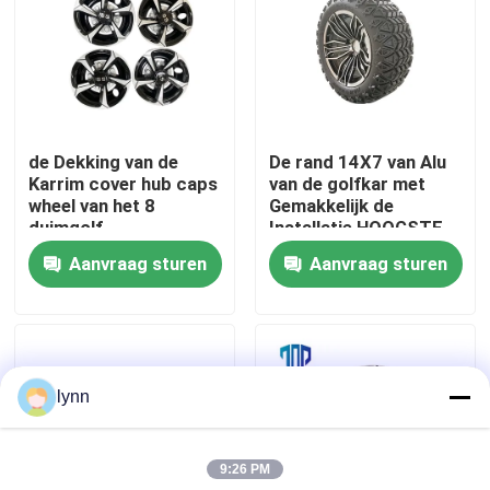
Fabrieksreis
Kwaliteitscontrole
de Dekking van de
De rand 14X7 van Alu
Karrim cover hub caps
van de golfkar met
Contact de V.S.
wheel van het 8
Gemakkelijk de
duimgolf
Installatie HOOGSTE
Golf van 23X10.5-14
Aanvraag sturen
Aanvraag sturen
Nieuws
De Zijspiegels van de golfkar
lynn
Het Wieldekking van de golfkar
9:26 PM
Het Dashboard van de golfkar