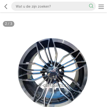
2
/
3