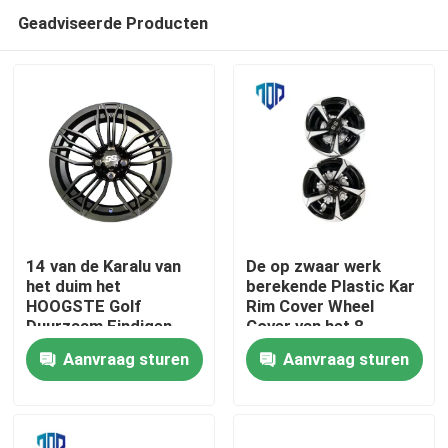
Geadviseerde Producten
14 van de Karalu van
De op zwaar werk
het duim het
berekende Plastic Kar
HOOGSTE Golf
Rim Cover Wheel
Huis
Duurzaam Eindigen
Cover van het 8
van de randchrome
Duimgolf van ABC
Aanvraag sturen
Aanvraag sturen
Producten
Ongeveer ons