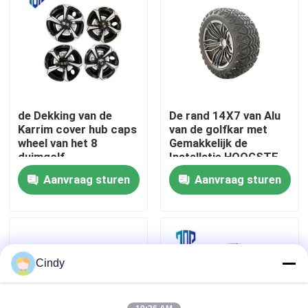
Fabrieksreis
Kwaliteitscontrole
de Dekking van de
De rand 14X7 van Alu
Contact de V.S.
Karrim cover hub caps
van de golfkar met
wheel van het 8
Gemakkelijk de
duimgolf
Installatie HOOGSTE
Nieuws
Golf van 23X10.5-14
Aanvraag sturen
Aanvraag sturen
De Zijspiegels van de golfkar
Het Wieldekking van de golfkar
Cindy
Het Dashboard van de golfkar