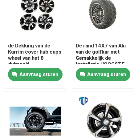
Fabrieksreis
Kwaliteitscontrole
de Dekking van de
De rand 14X7 van Alu
Karrim cover hub caps
van de golfkar met
Contact de V.S.
wheel van het 8
Gemakkelijk de
duimgolf
Installatie HOOGSTE
Golf van 23X10.5-14
Aanvraag sturen
Aanvraag sturen
Nieuws
De Zijspiegels van de golfkar
Het Wieldekking van de golfkar
Het Dashboard van de golfkar