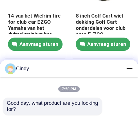
14 van het Wielrim tire
8 inch Golf Cart wiel
golfkar
for club car EZGO
dekking Golf Cart
Yamaha van het
onderdelen voor club
duimaluminium het
auto E-ZGO
Elektrogolfkar
gebruiks HOOGSTE
Aanvraag sturen
Aanvraag sturen
Golf
Golfkar Geleide Lichte Uitrusting
Cindy
Thuis
Ongeveer ons
Contacteer ons
Desktop Site
De Uitrustingen van de de Karlift van het clubgolf
Sitemap
Privacybeleid
7:50 PM
Het Stootkussengloed van de golfkar
Good day, what product are you looking 
Kwaliteit
De Zijspiegels van de golfkar
China
for?
Fabriek.Copyright © 2026 TOP GOLF CO.,LTD. All
De Straatbanden van de golfkar
Rights Reserved.
Golf Elektrische Motor Met fouten