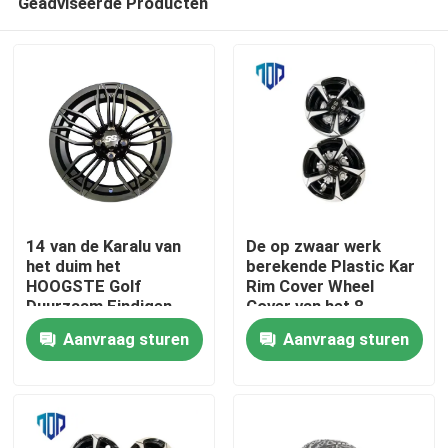
Geadviseerde Producten
14 van de Karalu van
De op zwaar werk
het duim het
berekende Plastic Kar
HOOGSTE Golf
Rim Cover Wheel
Duurzaam Eindigen
Cover van het 8
Huis
van de randchrome
Duimgolf van ABC
Aanvraag sturen
Aanvraag sturen
Producten
Ongeveer ons