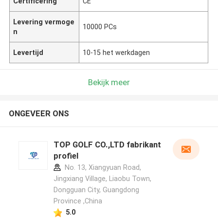
Certificering
CE
Levering vermoge
10000 PCs
n
Levertijd
10-15 het werkdagen
Bekijk meer
ONGEVEER ONS
TOP GOLF CO.,LTD fabrikant
profiel
No. 13, Xiangyuan Road,
Jingxiang Village, Liaobu Town,
Dongguan City, Guangdong
Province ,China
5.0