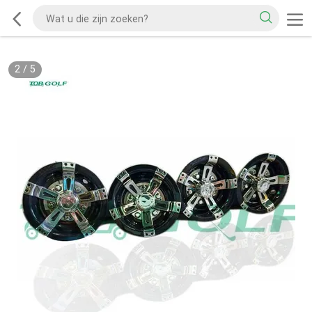
2
/
5