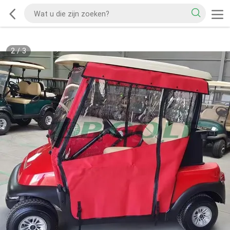
2
/
3