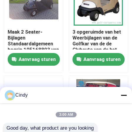
Fabrieksreis
Maak 2 Seater-
3 opgeruimde van het
Kwaliteitscontrole
Bijlagen
Weerbijlagen van de
Standaardalgemeen
Golfkar van de de
begrip 105168803 van
Clubauto van de het
Contact de V.S.
de Clubauto
Golfkar Dekking 2
Aanvraag sturen
Aanvraag sturen
waterdicht
Persoon
Nieuws
De Zijspiegels van de golfkar
Cindy
Het Wieldekking van de golfkar
3:00 AM
Good day, what product are you looking 
Het Dashboard van de golfkar