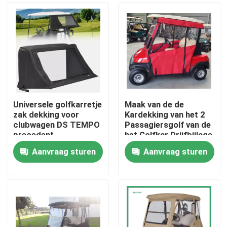
Universele golfkarretje
Maak van de de
zak dekking voor
Kardekking van het 2
clubwagen DS TEMPO
Passagiersgolf van de
precedent
het Golfkar Drijfbijlage
2 Seater waterdicht
Aanvraag sturen
Aanvraag sturen
Huis
Producten
Ongeveer ons