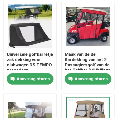
Universele golfkarretje
Maak van de de
zak dekking voor
Kardekking van het 2
clubwagen DS TEMPO
Passagiersgolf van de
precedent
het Golfkar Drijfbijlage
2 Seater waterdicht
Aanvraag sturen
Aanvraag sturen
Huis
Producten
Ongeveer ons