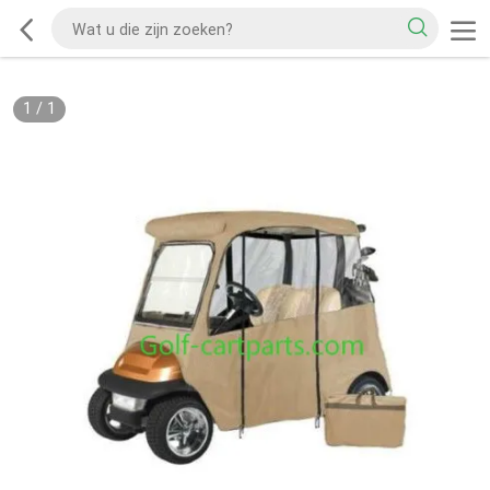
1
/
1