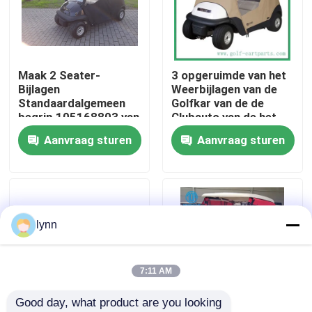
Fabrieksreis
Maak 2 Seater-
3 opgeruimde van het
Kwaliteitscontrole
Bijlagen
Weerbijlagen van de
Standaardalgemeen
Golfkar van de de
begrip 105168803 van
Clubauto van de het
Contact de V.S.
de Clubauto
Golfkar Dekking 2
Aanvraag sturen
Aanvraag sturen
waterdicht
Persoon
Nieuws
De Zijspiegels van de golfkar
lynn
Het Wieldekking van de golfkar
7:11 AM
Good day, what product are you looking 
Het Dashboard van de golfkar