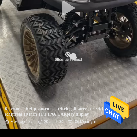
6 personen 6 zitplaatsen elektrisch golfkarretje 4 wielen
schijfrem 10 inch TFT IP66 CARplay display
Elektrogolfkar
2025-03-03
86 Meningen