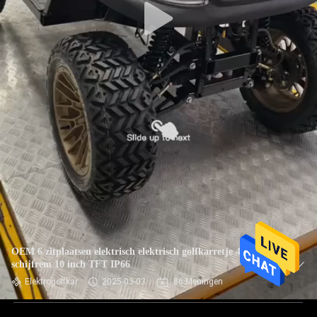
OEM 6 zitplaatsen elektrisch elektrisch golfkarretje 4 wielen
schijfrem 10 inch TFT IP66
Elektrogolfkar
2025-03-03
86 Meningen