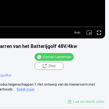
Auto
Picture-
Fullscre
in-
Picture
arren van het Batterijgolf 48V/4kw
Contact opnemen
Deel
ogolfkar
 Producteigenschappen 1. Het ontwerp van de maniervorm met
erhouds ...
Bekijk meer
Laat een bericht achter.