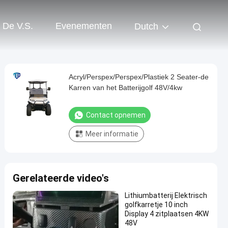
 De V.S.
Evenementen
Dutch
Acryl/Perspex/Perspex/Plastiek 2 Seater-de
Karren van het Batterijgolf 48V/4kw
Contact opnemen
Meer informatie
Gerelateerde video's
Lithiumbatterij Elektrisch
golfkarretje 10 inch
Display 4 zitplaatsen 4KW
48V