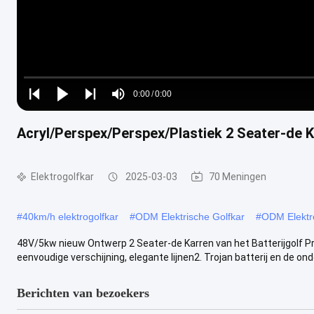
Loaded
:
0%
0:00
/
0:00
Play
Play
Play
Mute
Current
Duration
next
next
Acryl/Perspex/Perspex/Plastiek 2 Seater-de K
Time
Elektrogolfkar
2025-03-03
70 Meningen
#
40km/h elektrogolfkar
#
ODM Elektrische Golfkar
#
ODM Elektr
48V/5kw nieuw Ontwerp 2 Seater-de Karren van het Batterijgolf
eenvoudige verschijning, elegante lijnen2. Trojan batterij en de ond
Berichten van bezoekers