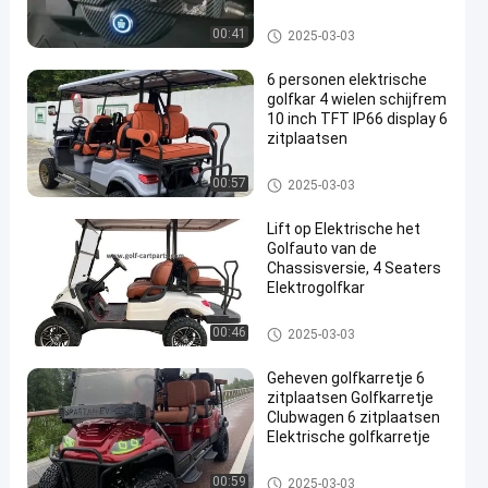
Elektrogolfkar
00:41
2025-03-03
6 personen elektrische
golfkar 4 wielen schijfrem
10 inch TFT IP66 display 6
zitplaatsen
en
Elektrogolfkar
00:57
2025-03-03
Lift op Elektrische het
Golfauto van de
Chassisversie, 4 Seaters
Elektrogolfkar
Elektrogolfkar
00:46
2025-03-03
Geheven golfkarretje 6
zitplaatsen Golfkarretje
Clubwagen 6 zitplaatsen
Elektrische golfkarretje
Elektrogolfkar
00:59
2025-03-03