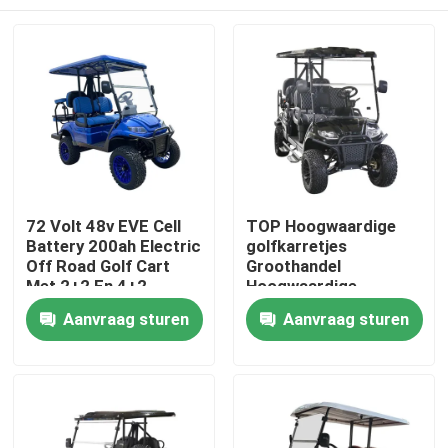
72 Volt 48v EVE Cell
TOP Hoogwaardige
Battery 200ah Electric
golfkarretjes
Off Road Golf Cart
Groothandel
Met 2+2 En 4+2
Hoogwaardige
Zitplaatsen
fabrikant Nieuw beste
Huis
Aanvraag sturen
Aanvraag sturen
materiaal Met
goedkope prijs
Producten
Ongeveer ons