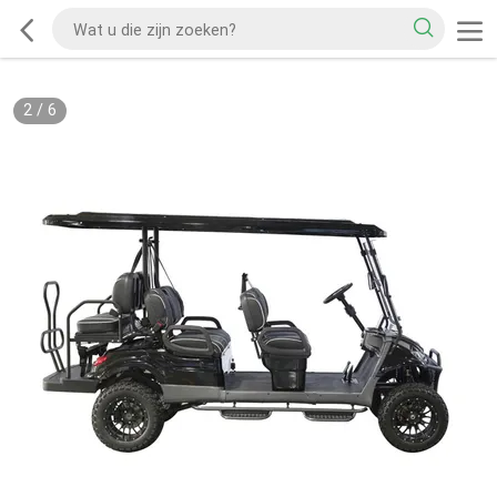
2
/
6