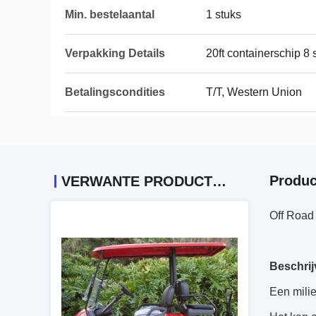
Min. bestelaantal
1 stuks
Verpakking Details
20ft containerschip 8
Betalingscondities
T/T, Western Union
Produc
VERWANTE PRODUCTEN
Off Road 
Beschrij
Een milie