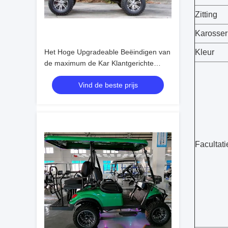
Zitting
Karosser
Het Hoge Upgradeable Beëindigen van
Kleur
de maximum de Kar Klantgerichte
Kleur van het Snelheids Elektrische
Vind de beste prijs
30mph Golf
Facultati