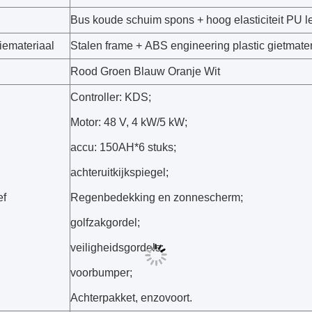
Bus koude schuim spons + hoog elasticiteit PU le
iemateriaal
Stalen frame + ABS engineering plastic gietmater
Rood Groen Blauw Oranje Wit
Controller: KDS;
Motor: 48 V, 4 kW/5 kW;
accu: 150AH*6 stuks;
achteruitkijkspiegel;
ef
Regenbedekking en zonnescherm;
golfzakgordel;
veiligheidsgordels;
voorbumper;
Achterpakket, enzovoort.