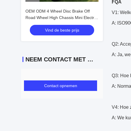
FQA
OEM ODM 4 Wheel Disc Brake Off
V1: Welke
Road Wheel High Chassis Mini Electric
A: ISO900
Golfkarretjes 10 inch IP66 Display 4
Vind de beste prijs
zitplaatsen Golfkarretje
Q2: Acce
A: Ja, w
NEEM CONTACT MET ONS OP
Q3: Hoe l
Contact opnemen
A: Norma
V4: Hoe 
A: We ku