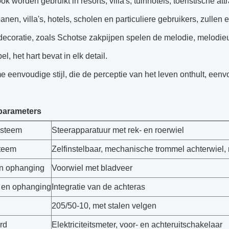
k worden gebruikt in resorts, villa's, tuinhotels, toeristische attr
anen, villa's, hotels, scholen en particuliere gebruikers, zullen er
 decoratie, zoals Schotse zakpijpen spelen de melodie, melodieus,
l, het hart bevat in elk detail.
e eenvoudige stijl, die de perceptie van het leven onthult, eenv
parameters
ysteem
Steerapparatuur met rek- en roerwiel
teem
Zelfinstelbaar, mechanische trommel achterwiel, 
n ophanging
Voorwiel met bladveer
 en ophanging
Integratie van de achteras
205/50-10, met stalen velgen
rd
Elektriciteitsmeter, voor- en achteruitschakelaar