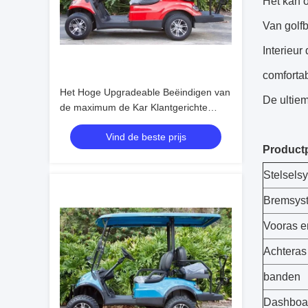
Het kan oo
Van golfb
Interieur
comfortabe
Het Hoge Upgradeable Beëindigen van
De ultiem
de maximum de Kar Klantgerichte
Kleur van het Snelheids30mph
Vind de beste prijs
Elektrische Golf
Product
Stelsels
Bremsys
Vooras e
Achteras
banden
Dashboa