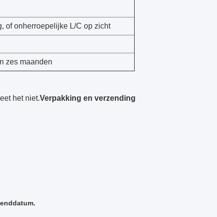
 of onherroepelijke L/C op zicht
ren zes maanden
weet het niet.
Verpakking en verzending
rzenddatum.