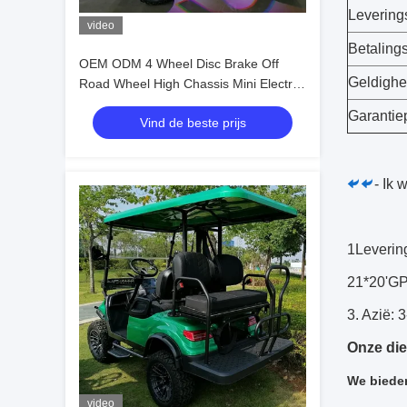
Levering
video
Betaling
OEM ODM 4 Wheel Disc Brake Off
Geldighe
Road Wheel High Chassis Mini Electric
Golfkarretjes 10 inch IP66 Display 4
Garantie
Vind de beste prijs
zitplaatsen Golfkarretje
- Ik 
1Leverin
21*20'GP
3. Azië:
Onze die
We bieden
video