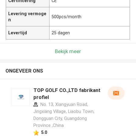
Certificering
CE
Levering vermoge
500pcs/month
n
Levertijd
25 dagen
Bekijk meer
ONGEVEER ONS
TOP GOLF CO.,LTD fabrikant
profiel
No. 13, Xiangyuan Road,
Jingxiang Village, Liaobu Town,
Dongguan City, Guangdong
Province ,China
5.0