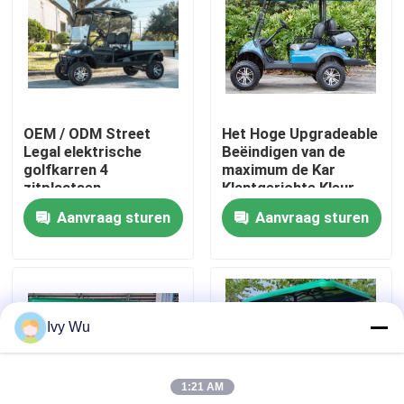
Fabrieksreis
Kwaliteitscontrole
OEM / ODM Street
Het Hoge Upgradeable
Legal elektrische
Beëindigen van de
Contact de V.S.
golfkarren 4
maximum de Kar
zitplaatsen
Klantgerichte Kleur
van het Snelheids
Aanvraag sturen
Aanvraag sturen
Nieuws
Elektrische 30mph
Golf
De Zijspiegels van de golfkar
Ivy Wu
Het Wieldekking van de golfkar
1:21 AM
Het Dashboard van de golfkar