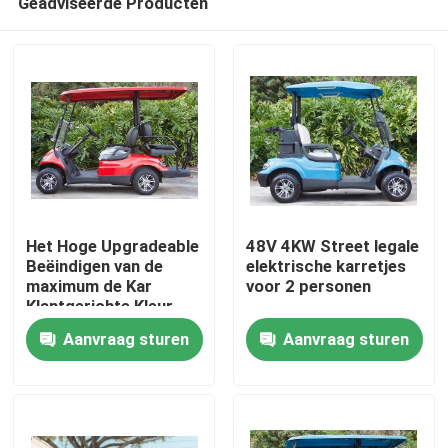
Geadviseerde Producten
Het Hoge Upgradeable
48V 4KW Street legale
Beëindigen van de
elektrische karretjes
maximum de Kar
voor 2 personen
Klantgerichte Kleur
Huis
van het
Aanvraag sturen
Aanvraag sturen
Snelheids30mph
Elektrische Golf
Producten
Ongeveer ons