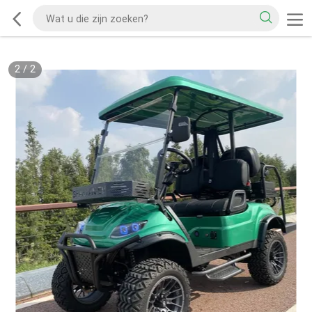
2
/
2