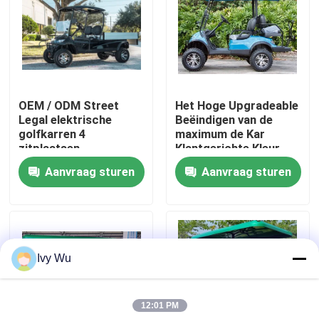
Fabrieksreis
Kwaliteitscontrole
OEM / ODM Street
Het Hoge Upgradeable
Legal elektrische
Beëindigen van de
Contact de V.S.
golfkarren 4
maximum de Kar
zitplaatsen
Klantgerichte Kleur
van het Snelheids
Aanvraag sturen
Aanvraag sturen
Nieuws
Elektrische 30mph
Golf
De Zijspiegels van de golfkar
Ivy Wu
Het Wieldekking van de golfkar
12:01 PM
Het Dashboard van de golfkar