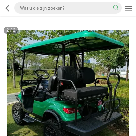
2
/
2