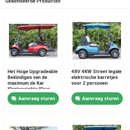
Geadviseerde Producten
Het Hoge Upgradeable
48V 4KW Street legale
Beëindigen van de
elektrische karretjes
maximum de Kar
voor 2 personen
Klantgerichte Kleur
Huis
van het
Aanvraag sturen
Aanvraag sturen
Snelheids30mph
Elektrische Golf
Producten
Ongeveer ons