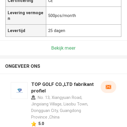
Certificering
CE
Levering vermoge
500pcs/month
n
Levertijd
25 dagen
Bekijk meer
ONGEVEER ONS
TOP GOLF CO.,LTD fabrikant
profiel
No. 13, Xiangyuan Road,
Jingxiang Village, Liaobu Town,
Dongguan City, Guangdong
Province ,China
5.0