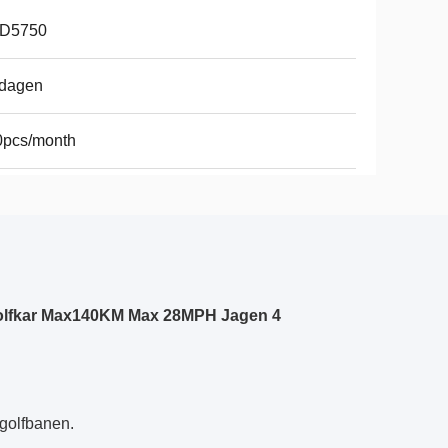
D5750
 dagen
0pcs/month
Golfkar Max140KM Max 28MPH Jagen 4
 golfbanen.