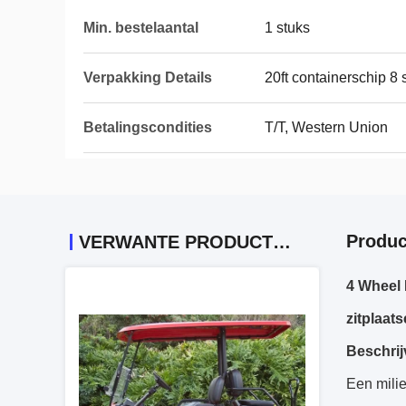
Min. bestelaantal
1 stuks
Verpakking Details
20ft containerschip 8
Betalingscondities
T/T, Western Union
Produc
VERWANTE PRODUCTEN
4 Wheel
zitplaat
Beschrij
Een milie