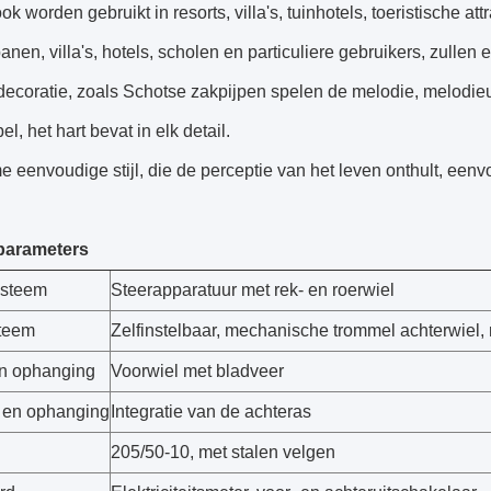
k worden gebruikt in resorts, villa's, tuinhotels, toeristische attr
anen, villa's, hotels, scholen en particuliere gebruikers, zullen er
 decoratie, zoals Schotse zakpijpen spelen de melodie, melodieus,
l, het hart bevat in elk detail.
e eenvoudige stijl, die de perceptie van het leven onthult, eenv
parameters
ysteem
Steerapparatuur met rek- en roerwiel
teem
Zelfinstelbaar, mechanische trommel achterwiel, 
n ophanging
Voorwiel met bladveer
 en ophanging
Integratie van de achteras
205/50-10, met stalen velgen