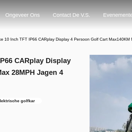
Ongeveer Ons
Contact De V.S.
Evenement
ke 10 Inch TFT IP66 CARplay Display 4 Persoon Golf Cart Max140KM M
IP66 CARplay Display
Max 28MPH Jagen 4
lektrische golfkar