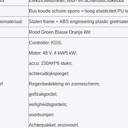
rd
Elektriciteitsmeter, voor- en achteruitschakelaar
Bus koude schuim spons + hoog elasticiteit PU le
iemateriaal
Stalen frame + ABS engineering plastic gietmater
Rood Groen Blauw Oranje Wit
Controller: KDS;
Motor: 48 V, 4 kW/5 kW;
accu: 150AH*6 stuks;
achteruitkijkspiegel;
ef
Regenbedekking en zonnescherm;
golfzakgordel;
veiligheidsgordels;
voorbumper;
Achterpakket, enzovoort.