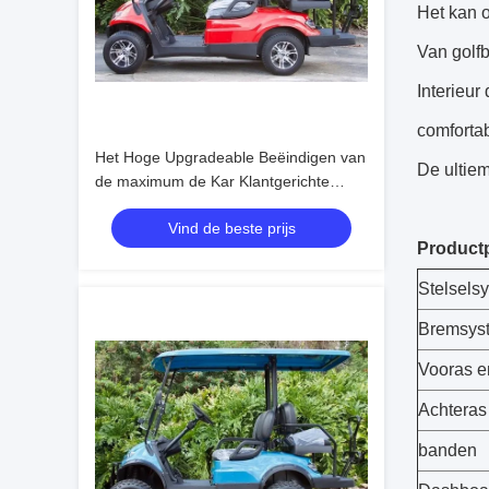
Het kan oo
Van golfb
Interieur
comfortabe
Het Hoge Upgradeable Beëindigen van
De ultiem
de maximum de Kar Klantgerichte
Kleur van het Snelheids30mph
Vind de beste prijs
Elektrische Golf
Product
Stelsels
Bremsys
Vooras e
Achteras
banden