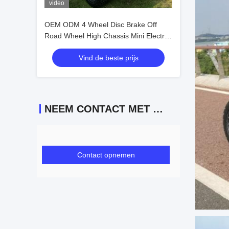
video
OEM ODM 4 Wheel Disc Brake Off
Road Wheel High Chassis Mini Electric
Golfkarretjes 10 inch IP66 Display 4
Vind de beste prijs
zitplaatsen Golfkarretje
NEEM CONTACT MET ONS OP
Contact opnemen