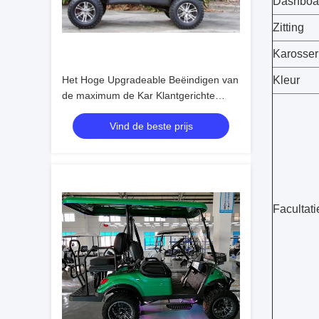
Dashboa
Zitting
Karosser
Het Hoge Upgradeable Beëindigen van
Kleur
de maximum de Kar Klantgerichte
Kleur van het Snelheids Elektrische
Vind de beste prijs
30mph Golf
Facultati