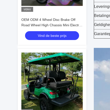
Levering
video
Betaling
OEM ODM 4 Wheel Disc Brake Off
Geldighe
Road Wheel High Chassis Mini Electric
Golfkarretjes 10 inch IP66 Display 4
Garantie
Vind de beste prijs
zitplaatsen Golfkarretje