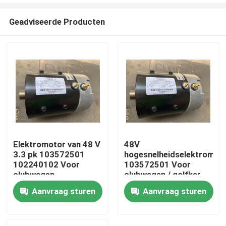
Geadviseerde Producten
Elektromotor van 48 V
48V
3.3 pk 103572501
hogesnelheidselektromot
Huis
102240102 Voor
103572501 Voor
clubwagen
clubwagen / golfkar
Aanvraag sturen
Aanvraag sturen
Producten
Ongeveer ons