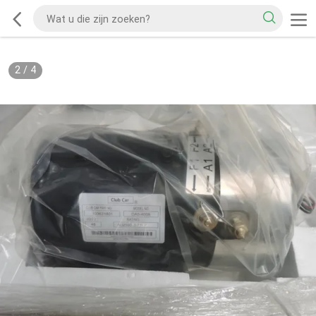
2
/
4