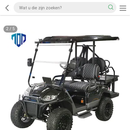
2
/
5