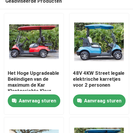
Geadviseerde Producten
Het Hoge Upgradeable
48V 4KW Street legale
Beëindigen van de
elektrische karretjes
maximum de Kar
voor 2 personen
Klantgerichte Kleur
Huis
van het
Aanvraag sturen
Aanvraag sturen
Snelheids30mph
Elektrische Golf
Producten
Ongeveer ons