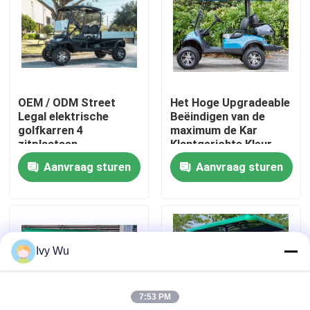
Fabrieksreis
Kwaliteitscontrole
OEM / ODM Street
Het Hoge Upgradeable
Legal elektrische
Beëindigen van de
Contact de V.S.
golfkarren 4
maximum de Kar
zitplaatsen
Klantgerichte Kleur
van het Snelheids
Aanvraag sturen
Aanvraag sturen
Nieuws
Elektrische 30mph
Golf
De Zijspiegels van de golfkar
Ivy Wu
Het Wieldekking van de golfkar
7:53 PM
Het Dashboard van de golfkar