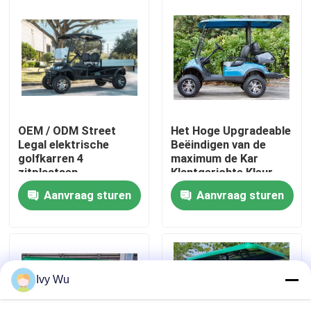
Fabrieksreis
Kwaliteitscontrole
Contact de V.S.
OEM / ODM Street
Het Hoge Upgradeable
Legal elektrische
Beëindigen van de
golfkarren 4
maximum de Kar
Nieuws
zitplaatsen
Klantgerichte Kleur
van het Snelheids
Aanvraag sturen
Aanvraag sturen
Elektrische 30mph
Golf
De Zijspiegels van de golfkar
Het Wieldekking van de golfkar
Ivy Wu
Het Dashboard van de golfkar