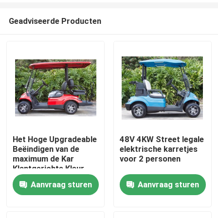
Geadviseerde Producten
Het Hoge Upgradeable
48V 4KW Street legale
Beëindigen van de
elektrische karretjes
Huis
maximum de Kar
voor 2 personen
Klantgerichte Kleur
van het
Aanvraag sturen
Aanvraag sturen
Producten
Snelheids30mph
Elektrische Golf
Ongeveer ons