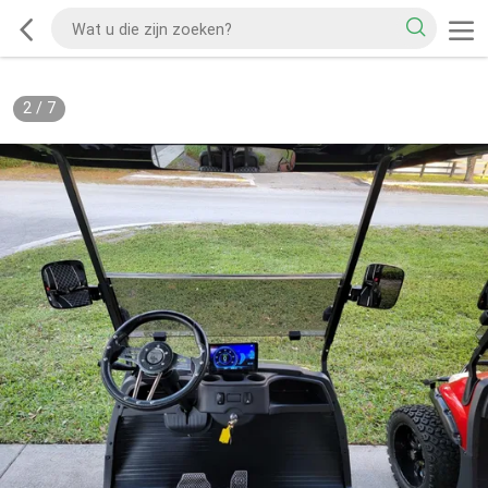
2
/
7