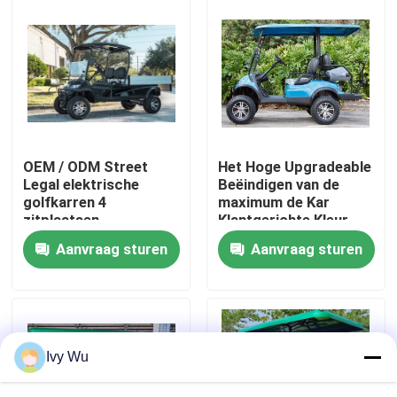
Fabrieksreis
Kwaliteitscontrole
Contact de V.S.
OEM / ODM Street
Het Hoge Upgradeable
Legal elektrische
Beëindigen van de
golfkarren 4
maximum de Kar
Nieuws
zitplaatsen
Klantgerichte Kleur
van het Snelheids
Aanvraag sturen
Aanvraag sturen
Elektrische 30mph
Golf
De Zijspiegels van de golfkar
Het Wieldekking van de golfkar
Ivy Wu
Het Dashboard van de golfkar