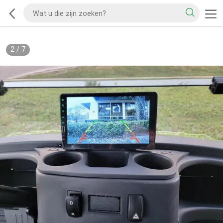
2
/
7