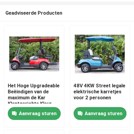
Geadviseerde Producten
Het Hoge Upgradeable
48V 4KW Street legale
Beëindigen van de
elektrische karretjes
Huis
maximum de Kar
voor 2 personen
Klantgerichte Kleur
van het
Aanvraag sturen
Aanvraag sturen
Producten
Snelheids30mph
Elektrische Golf
Ongeveer ons