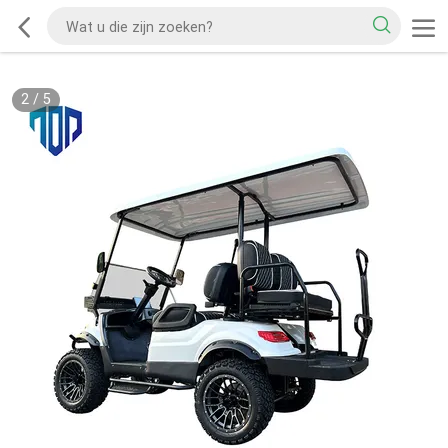
2
/
5