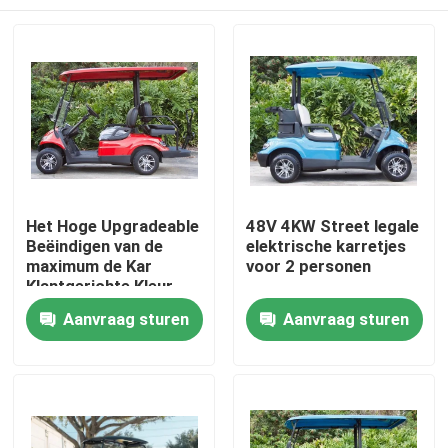
Het Hoge Upgradeable
48V 4KW Street legale
Beëindigen van de
elektrische karretjes
maximum de Kar
voor 2 personen
Klantgerichte Kleur
van het
Huis
Aanvraag sturen
Aanvraag sturen
Snelheids30mph
Elektrische Golf
Producten
Ongeveer ons