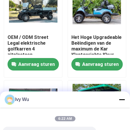
Fabrieksreis
Kwaliteitscontrole
OEM / ODM Street
Het Hoge Upgradeable
Legal elektrische
Beëindigen van de
golfkarren 4
maximum de Kar
Contact de V.S.
zitplaatsen
Klantgerichte Kleur
van het Snelheids
Aanvraag sturen
Aanvraag sturen
Elektrische 30mph
Nieuws
Golf
De Zijspiegels van de golfkar
Ivy Wu
Het Wieldekking van de golfkar
6:22 AM
Het Dashboard van de golfkar